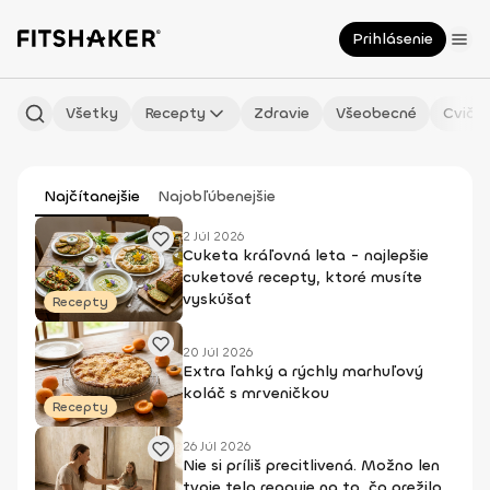
Prihlásenie
Všetky
Recepty
Zdravie
Všeobecné
Cvičen
Najčítanejšie
Najobľúbenejšie
2 Júl 2026
Cuketa kráľovná leta - najlepšie
cuketové recepty, ktoré musíte
vyskúšať
Recepty
20 Júl 2026
Extra ľahký a rýchly marhuľový
koláč s mrveničkou
Recepty
26 Júl 2026
Nie si príliš precitlivená. Možno len
tvoje telo reaguje na to, čo prežilo