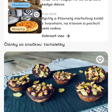
kedysi dávno
Všeobecné
8 Júl 2024
Rýchly a šťavnatý marhuľový koláč
s tvarohom, na ktorom si pochutí
celá rodina
Recepty
Zobraziť viac
Články so značkou: tartaletky