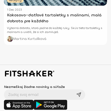
Recepty
1 Dec 2023
Kokosovo-datľové tartaletky s malinami, malá
dobrota pre každého
Výborná dobrota, ktorá padne do každej ruky. Skús tieto tartaletky s
malinami a uvidíš, že si ich zamiluješ.
Martina Kurtulíková
Nezmeškaj žiadne novinky a súťaže