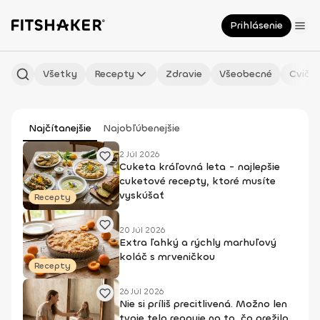
Prihlásenie
Všetky
Recepty
Zdravie
Všeobecné
Cvičen
Najčítanejšie
Najobľúbenejšie
2 Júl 2026
Cuketa kráľovná leta - najlepšie
cuketové recepty, ktoré musíte
vyskúšať
Recepty
20 Júl 2026
Extra ľahký a rýchly marhuľový
koláč s mrveničkou
Recepty
26 Júl 2026
Nie si príliš precitlivená. Možno len
tvoje telo reaguje na to, čo prežilo