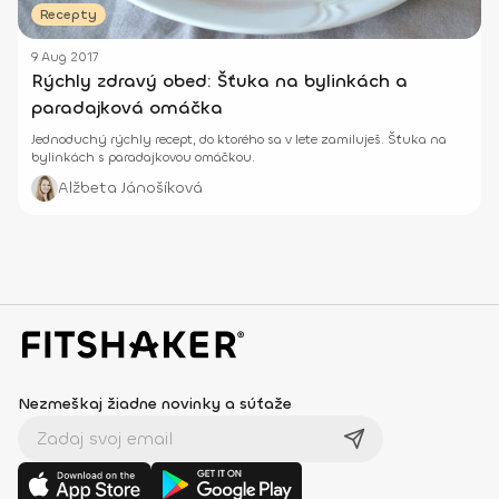
Recepty
9 Aug 2017
Rýchly zdravý obed: Šťuka na bylinkách a
paradajková omáčka
Jednoduchý rýchly recept, do ktorého sa v lete zamiluješ. Šťuka na
bylinkách s paradajkovou omáčkou.
Alžbeta Jánošíková
Nezmeškaj žiadne novinky a súťaže