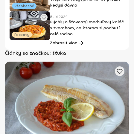
kedysi dávno
Všeobecné
8 Júl 2024
Rýchly a šťavnatý marhuľový koláč
s tvarohom, na ktorom si pochutí
celá rodina
Recepty
Zobraziť viac
Články so značkou: šťuka