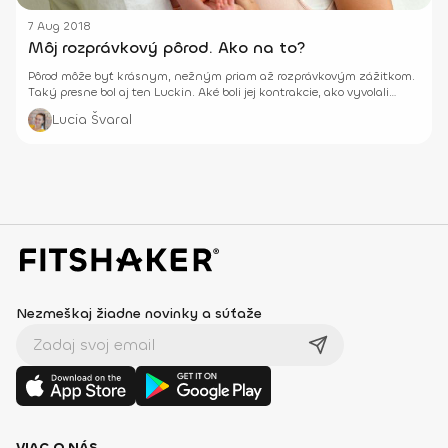
7 Aug 2018
Môj rozprávkový pôrod. Ako na to?
Pôrod môže byť krásnym, nežným priam až rozprávkovým zážitkom.
Taký presne bol aj ten Luckin. Aké boli jej kontrakcie, ako vyvolali
pôrod a iné sa dozvieš v jej príbehu.
Lucia Švaral
Nezmeškaj žiadne novinky a súťaže
VIAC O NÁS