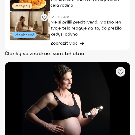
celá rodina
Recepty
26 Júl 2026
Nie si príliš precitlivená. Možno len
tvoje telo reaguje na to, čo prežilo
kedysi dávno
Všeobecné
Zobraziť viac
Články so značkou: som tehotná