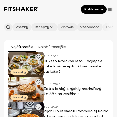
Prihlásenie
Všetky
Recepty
Zdravie
Všeobecné
Cvičen
Najčítanejšie
Najobľúbenejšie
2 Júl 2026
Cuketa kráľovná leta - najlepšie
cuketové recepty, ktoré musíte
vyskúšať
Recepty
20 Júl 2026
Extra ľahký a rýchly marhuľový
koláč s mrveničkou
Recepty
8 Júl 2024
Rýchly a šťavnatý marhuľový koláč
s tvarohom, na ktorom si pochutí