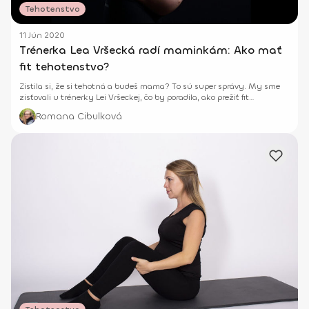
Tehotenstvo
11 Jún 2020
Trénerka Lea Vršecká radí maminkám: Ako mať
fit tehotenstvo?
Zistila si, že si tehotná a budeš mama? To sú super správy. My sme
zisťovali u trénerky Lei Vršeckej, čo by poradila, ako prežiť fit
tehotenstvo.
Romana Cibulková