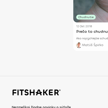
Chudnutie
12 Okt 2018
Prečo to chudnu
Ako najrýchlejšie schud
Matúš Špirko
Nezmeškaj žiadne novinky a súťaže