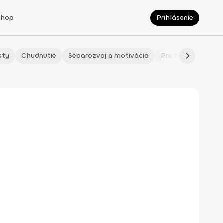
Shop
Prihlásenie
sty
Chudnutie
Sebarozvoj a motivácia
Pre fitmaminky