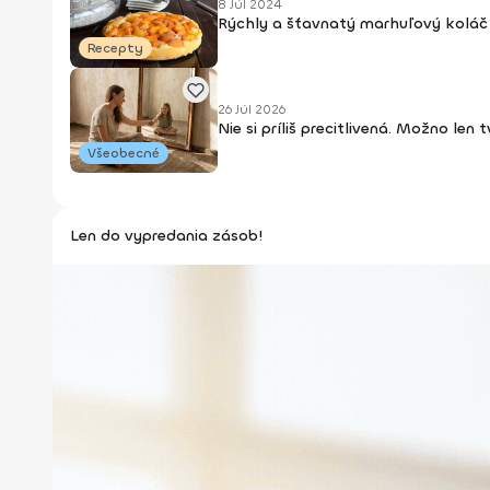
8 Júl 2024
Rýchly a šťavnatý marhuľový koláč 
Recepty
26 Júl 2026
Nie si príliš precitlivená. Možno len
Všeobecné
Len do vypredania zásob!