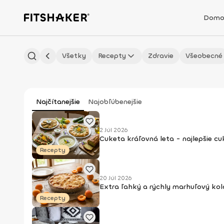
Domo
Všetky
Recepty
Zdravie
Všeobecné
Najčítanejšie
Najobľúbenejšie
2 Júl 2026
Cuketa kráľovná leta - najlepšie c
Recepty
20 Júl 2026
Extra ľahký a rýchly marhuľový kol
Recepty