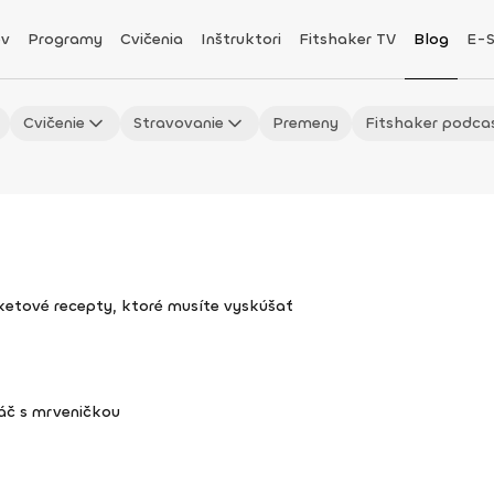
v
Programy
Cvičenia
Inštruktori
Fitshaker TV
Blog
E-
Cvičenie
Stravovanie
Premeny
Fitshaker podca
uketové recepty, ktoré musíte vyskúšať
áč s mrveničkou