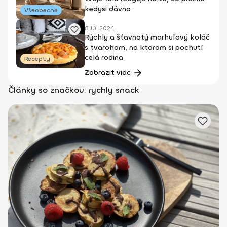
kedysi dávno
Všeobecné
8 Júl 2024
Rýchly a šťavnatý marhuľový koláč
s tvarohom, na ktorom si pochutí
celá rodina
Recepty
Zobraziť viac
Články so značkou: rychly snack