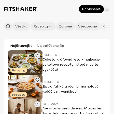
Prihlásenie
Všetky
Recepty
Zdravie
Všeobecné
Cvičen
Najčítanejšie
Najobľúbenejšie
2 Júl 2026
Cuketa kráľovná leta - najlepšie
cuketové recepty, ktoré musíte
vyskúšať
Recepty
20 Júl 2026
Extra ľahký a rýchly marhuľový
koláč s mrveničkou
Recepty
26 Júl 2026
Nie si príliš precitlivená. Možno len
tvoje telo reaguje na to, čo prežilo