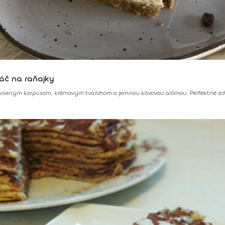
láč na raňajky
ovseným korpusom, krémovým tvarohom a jemnou kávovou arómou. Perfektné zdra