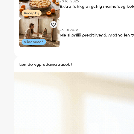
20 Júl 2026
Extra ľahký a rýchly marhuľový kol
Recepty
26 Júl 2026
Nie si príliš precitlivená. Možno len
Všeobecné
Len do vypredania zásob!