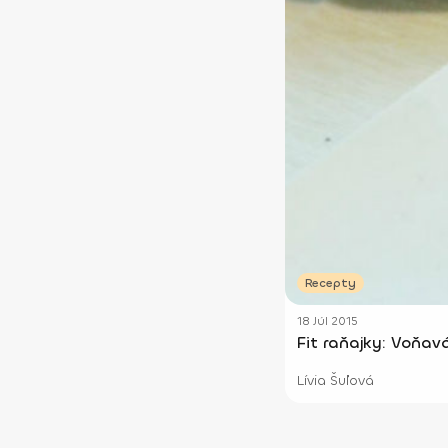
Recepty
18 Júl 2015
Fit raňajky: Voňav
Lívia Šuľová