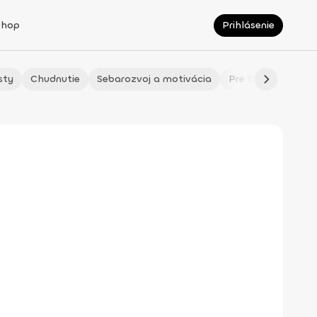
Shop
Prihlásenie
sty
Chudnutie
Sebarozvoj a motivácia
Pre fitmaminky