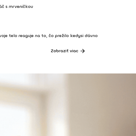
áč s mrveničkou
 tvoje telo reaguje na to, čo prežilo kedysi dávno
Zobraziť viac