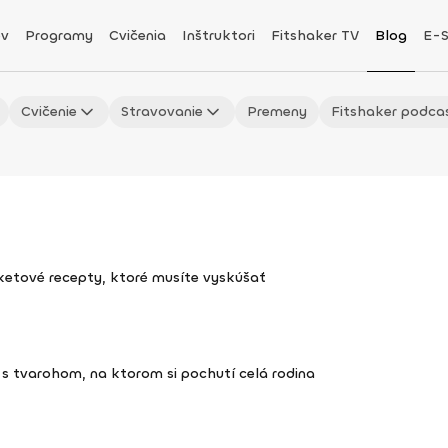
v
Programy
Cvičenia
Inštruktori
Fitshaker TV
Blog
E-
Cvičenie
Stravovanie
Premeny
Fitshaker podca
uketové recepty, ktoré musíte vyskúšať
s tvarohom, na ktorom si pochutí celá rodina