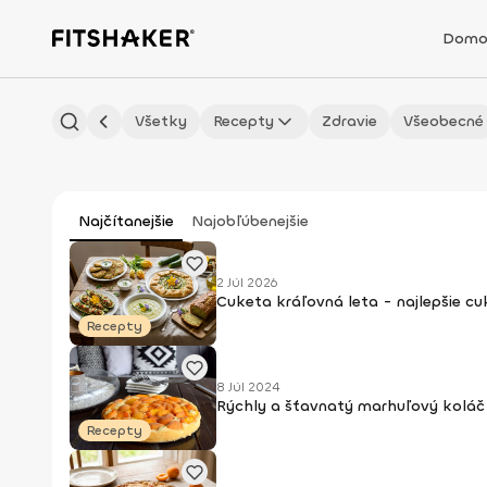
Domo
Všetky
Recepty
Zdravie
Všeobecné
Najčítanejšie
Najobľúbenejšie
2 Júl 2026
Cuketa kráľovná leta - najlepšie c
Recepty
8 Júl 2024
Rýchly a šťavnatý marhuľový koláč 
Recepty