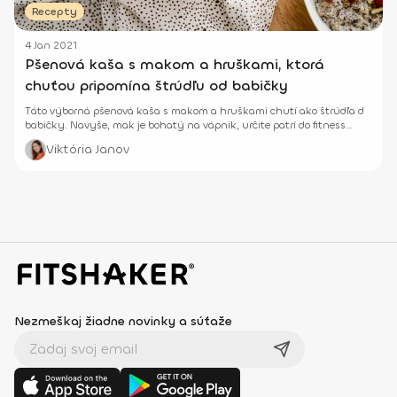
Recepty
4 Jan 2021
Pšenová kaša s makom a hruškami, ktorá
chuťou pripomína štrúdľu od babičky
Táto výborná pšenová kaša s makom a hruškami chutí ako štrúdľa d
babičky. Navyše, mak je bohatý na vápnik, určite patrí do fitness
jeádlnička.
Viktória Janov
Nezmeškaj žiadne novinky a súťaže