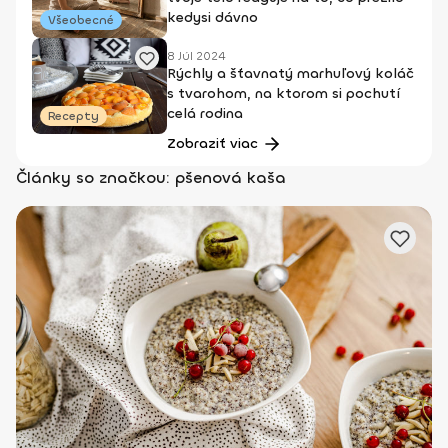
kedysi dávno
Všeobecné
8 Júl 2024
Rýchly a šťavnatý marhuľový koláč
s tvarohom, na ktorom si pochutí
celá rodina
Recepty
Zobraziť viac
Články so značkou: pšenová kaša