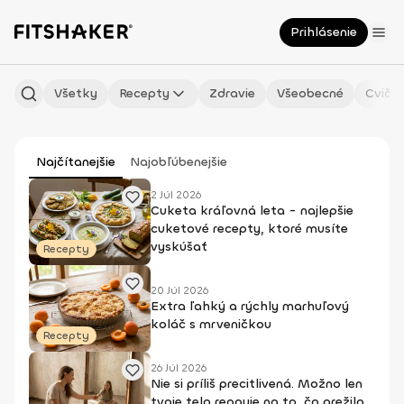
Prihlásenie
Všetky
Recepty
Zdravie
Všeobecné
Cvičen
Najčítanejšie
Najobľúbenejšie
2 Júl 2026
Cuketa kráľovná leta - najlepšie
cuketové recepty, ktoré musíte
vyskúšať
Recepty
20 Júl 2026
Extra ľahký a rýchly marhuľový
koláč s mrveničkou
Recepty
26 Júl 2026
Nie si príliš precitlivená. Možno len
tvoje telo reaguje na to, čo prežilo