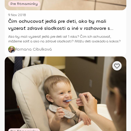
Pre fitmaminky
9 Nov 2018
Čím ochucovať jedlá pre deti, ako by mali
vyzerať zdravé sladkosti a iné v rozhovore s
výživovou špecialistkou
Ako by mali vyzerať jedlá pre deti od 1 roka? Čím ich ochucovať,
môžeme soliť a ako na zdravé sladkosti? Môžu deti avokádo a kokos?
Romana Cibulková