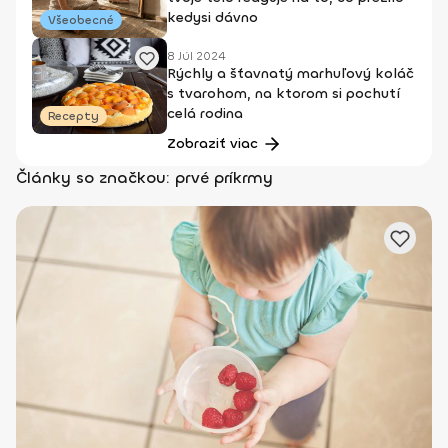
kedysi dávno
Všeobecné
8 Júl 2024
Rýchly a šťavnatý marhuľový koláč
s tvarohom, na ktorom si pochutí
celá rodina
Recepty
Zobraziť viac
Články so značkou: prvé príkrmy