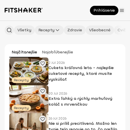
Prihlásenie
Všetky
Recepty
Zdravie
Všeobecné
Cvičen
Najčítanejšie
Najobľúbenejšie
2 Júl 2026
Cuketa kráľovná leta - najlepšie
cuketové recepty, ktoré musíte
vyskúšať
Recepty
20 Júl 2026
Extra ľahký a rýchly marhuľový
koláč s mrveničkou
Recepty
26 Júl 2026
Nie si príliš precitlivená. Možno len
tvoje telo reaguje na to, čo prežilo