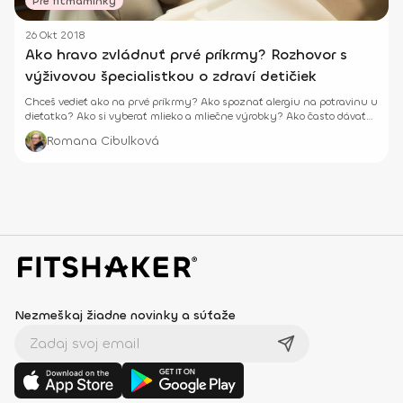
Pre fitmaminky
26 Okt 2018
Ako hravo zvládnuť prvé príkrmy? Rozhovor s
výživovou špecialistkou o zdraví detičiek
Chceš vedieť ako na prvé príkrmy? Ako spoznať alergiu na potravinu u
dieťatka? Ako si vyberať mlieko a mliečne výrobky? Ako často dávať
dieťaťu mäso?
Romana Cibulková
Nezmeškaj žiadne novinky a súťaže