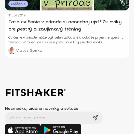
Cvičenie
11 Júl 2019
Toto cvičenie v prírode si nenechaj ujsť! 7x cviky
pre pestrý a zaujímavý tréning
Cvičenie v prírode môže byť veľmi zábavné a dokáže príjemne spestriť
tréning. Zároveň ide o skvelé pohybové hry pre deti vonku.
Matúš Špirko
Nezmeškaj žiadne novinky a súťaže