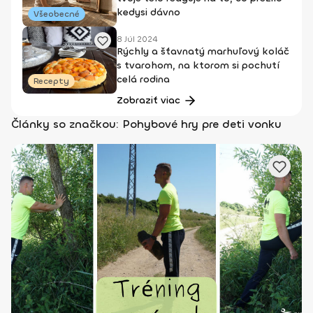
kedysi dávno
Všeobecné
8 Júl 2024
Rýchly a šťavnatý marhuľový koláč
s tvarohom, na ktorom si pochutí
celá rodina
Recepty
Zobraziť viac
Články so značkou: Pohybové hry pre deti vonku