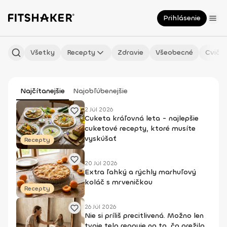
Prihlásenie
Všetky
Recepty
Zdravie
Všeobecné
Cvičen
Najčítanejšie
Najobľúbenejšie
2 Júl 2026
Cuketa kráľovná leta - najlepšie
cuketové recepty, ktoré musíte
vyskúšať
Recepty
20 Júl 2026
Extra ľahký a rýchly marhuľový
koláč s mrveničkou
Recepty
26 Júl 2026
Nie si príliš precitlivená. Možno len
tvoje telo reaguje na to, čo prežilo