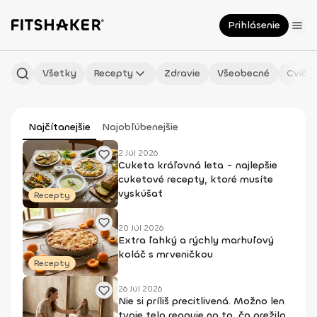
Prihlásenie
Všetky
Recepty
Zdravie
Všeobecné
Cvičen
Najčítanejšie
Najobľúbenejšie
2 Júl 2026
Cuketa kráľovná leta - najlepšie
cuketové recepty, ktoré musíte
vyskúšať
Recepty
20 Júl 2026
Extra ľahký a rýchly marhuľový
koláč s mrveničkou
Recepty
26 Júl 2026
Nie si príliš precitlivená. Možno len
tvoje telo reaguje na to, čo prežilo