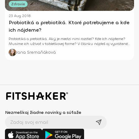
Zdravie
23 Aug 2018
Probiotiká a prebiotiká. Ktoré potrebujeme a kde
ich nájdeme?
Probiotiká a prebiotiká. Aký je medzi nimi rozdiel? Kde ich nájdeme?
Musíme ich užívať v tabletkovej forme? V článku nájdeš aj vyvrátené
mýty.
Jana Sremaňáková
Nezmeškaj žiadne novinky a súťaže