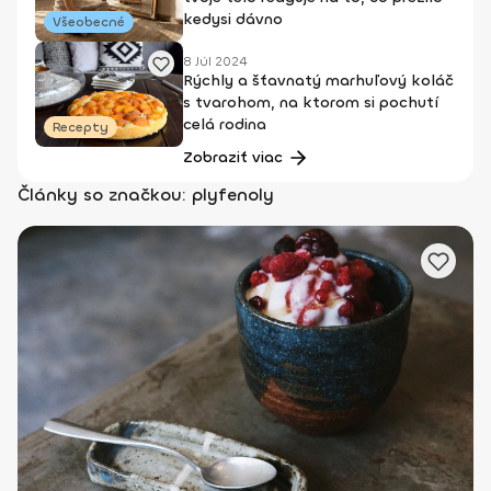
kedysi dávno
Všeobecné
8 Júl 2024
Rýchly a šťavnatý marhuľový koláč
s tvarohom, na ktorom si pochutí
celá rodina
Recepty
Zobraziť viac
Články so značkou: plyfenoly