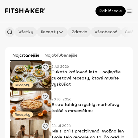
Prihlásenie
Všetky
Recepty
Zdravie
Všeobecné
Cvičen
Najčítanejšie
Najobľúbenejšie
2 Júl 2026
Cuketa kráľovná leta - najlepšie
cuketové recepty, ktoré musíte
vyskúšať
Recepty
20 Júl 2026
Extra ľahký a rýchly marhuľový
koláč s mrveničkou
Recepty
26 Júl 2026
Nie si príliš precitlivená. Možno len
tvoje telo reaguje na to, čo prežilo