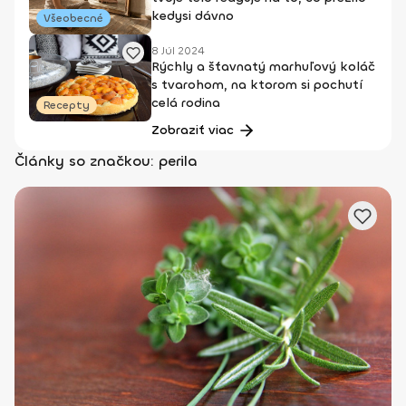
kedysi dávno
Všeobecné
8 Júl 2024
Rýchly a šťavnatý marhuľový koláč
s tvarohom, na ktorom si pochutí
celá rodina
Recepty
Zobraziť viac
Články so značkou: perila