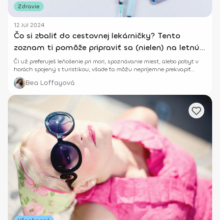
Zdravie
12 Júl 2024
Čo si zbaliť do cestovnej lekárničky? Tento
zoznam ti pomôže pripraviť sa (nielen) na letnú
dovolenku!
Či už preferuješ leňošenie pri mori, spoznávanie miest, alebo pobyt v
horách spojený s turistikou, všade ťa môžu nepríjemne prekvapiť
zdravotné komplikácie.
Bea Loffayová