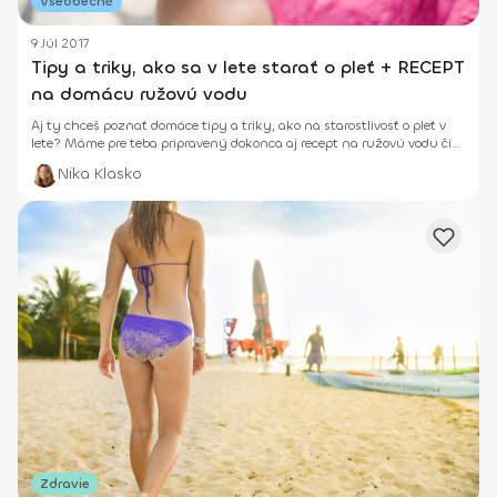
Všeobecné
9 Júl 2017
Tipy a triky, ako sa v lete starať o pleť + RECEPT
na domácu ružovú vodu
Aj ty chceš poznať domáce tipy a triky, ako na starostlivosť o pleť v
lete? Máme pre teba pripravený dokonca aj recept na ružovú vodu či
kávový píling.
Nika Klasko
Zdravie