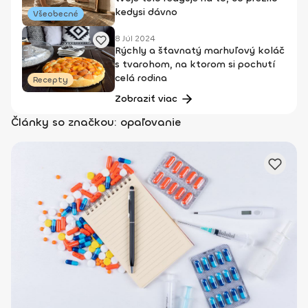
kedysi dávno
Všeobecné
8 Júl 2024
Rýchly a šťavnatý marhuľový koláč
s tvarohom, na ktorom si pochutí
celá rodina
Recepty
Zobraziť viac
Články so značkou: opaľovanie