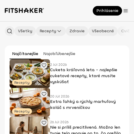
Prihlásenie
Všetky
Recepty
Zdravie
Všeobecné
Cvičen
Najčítanejšie
Najobľúbenejšie
2 Júl 2026
Cuketa kráľovná leta - najlepšie
cuketové recepty, ktoré musíte
vyskúšať
Recepty
20 Júl 2026
Extra ľahký a rýchly marhuľový
koláč s mrveničkou
Recepty
26 Júl 2026
Nie si príliš precitlivená. Možno len
tvoje telo reaguje na to, čo prežilo