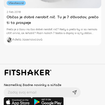
Všeobecné
2 Feb 2018
Občas je dobré nerobiť nič. Tu je 7 dôvodov, prečo
ti to prospeje
Prečo je z času na čas dobré nerobiť nič? Kedy a prečo by si sa nemala
cítiť vinná, ak leňošíš? Pozri našich 7 bodov a dopraj si aj ty občas
oddych.
Adela Jasenovcová
Nezmeškaj žiadne novinky a súťaže