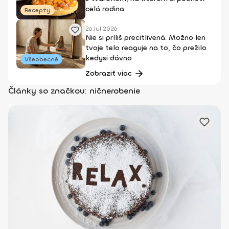
celá rodina
Recepty
26 Júl 2026
Nie si príliš precitlivená. Možno len
tvoje telo reaguje na to, čo prežilo
kedysi dávno
Všeobecné
Zobraziť viac
Články so značkou: ničnerobenie