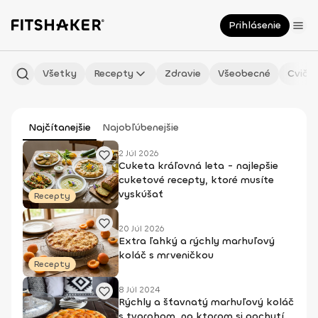
Prihlásenie
Všetky
Recepty
Zdravie
Všeobecné
Cvičen
Najčítanejšie
Najobľúbenejšie
2 Júl 2026
Cuketa kráľovná leta - najlepšie
cuketové recepty, ktoré musíte
vyskúšať
Recepty
20 Júl 2026
Extra ľahký a rýchly marhuľový
koláč s mrveničkou
Recepty
8 Júl 2024
Rýchly a šťavnatý marhuľový koláč
s tvarohom, na ktorom si pochutí