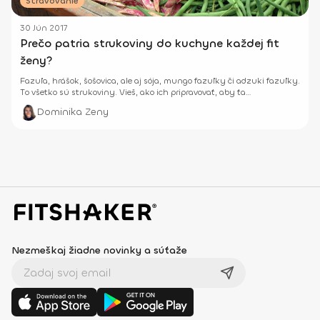
Stravovanie
30 Jún 2017
Prečo patria strukoviny do kuchyne každej fit
ženy?
Fazuľa, hrášok, šošovica, ale aj sója, mungo fazuľky či adzuki fazuľky.
To všetko sú strukoviny. Vieš, ako ich pripravovať, aby ťa
nenafukovali?
Dominika Zeny
Nezmeškaj žiadne novinky a súťaže