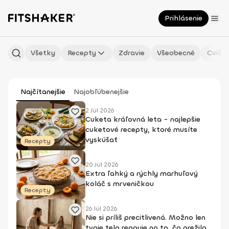
Prihlásenie
Všetky
Recepty
Zdravie
Všeobecné
Cvičen
Najčítanejšie
Najobľúbenejšie
2 Júl 2026
Cuketa kráľovná leta - najlepšie
cuketové recepty, ktoré musíte
vyskúšať
Recepty
20 Júl 2026
Extra ľahký a rýchly marhuľový
koláč s mrveničkou
Recepty
26 Júl 2026
Nie si príliš precitlivená. Možno len
tvoje telo reaguje na to, čo prežilo