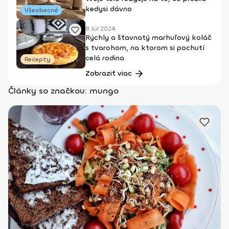
kedysi dávno
Všeobecné
8 Júl 2024
Rýchly a šťavnatý marhuľový koláč
s tvarohom, na ktorom si pochutí
celá rodina
Recepty
Zobraziť viac
Články so značkou: mungo