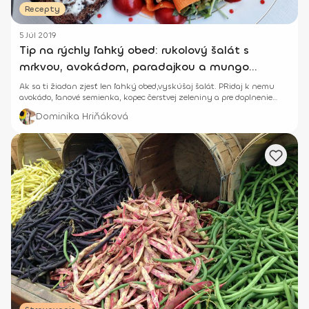
Recepty
5 Júl 2019
Tip na rýchly ľahký obed: rukolový šalát s
mrkvou, avokádom, paradajkou a mungo
klíčkami
Ak sa ti žiadan zjesť len ľahký obed,vyskúšaj šalát. PRidaj k nemu
avokádo, ľanové semienka, kopec čerstvej zeleniny a pre doplnenie
bielkovín mungo klíčky.
Dominika Hriňáková