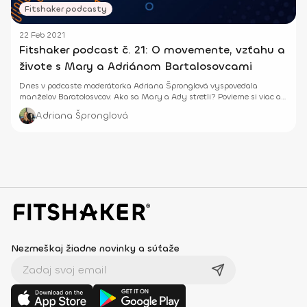
Fitshaker podcasty
22 Feb 2021
Fitshaker podcast č. 21: O movemente, vzťahu a
živote s Mary a Adriánom Bartalosovcami
Dnes v podcaste moderátorka Adriana Špronglová vyspovedala
manželov Baratolosvcov. Ako sa Mary a Ady stretli? Povieme si viac aj
o movemente.
Adriana Špronglová
Nezmeškaj žiadne novinky a súťaže