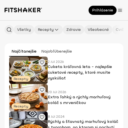
Prihlásenie
Všetky
Recepty
Zdravie
Všeobecné
Cvičen
Najčítanejšie
Najobľúbenejšie
2 Júl 2026
Cuketa kráľovná leta - najlepšie
cuketové recepty, ktoré musíte
vyskúšať
Recepty
20 Júl 2026
Extra ľahký a rýchly marhuľový
koláč s mrveničkou
Recepty
8 Júl 2024
Rýchly a šťavnatý marhuľový koláč
s tvarohom, na ktorom si pochutí