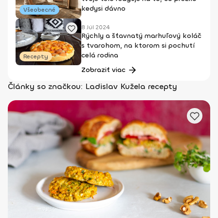
kedysi dávno
Všeobecné
8 Júl 2024
Rýchly a šťavnatý marhuľový koláč
s tvarohom, na ktorom si pochutí
celá rodina
Recepty
Zobraziť viac
Články so značkou: Ladislav Kužela recepty