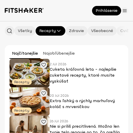
Prihlásenie
Všetky
Recepty
Zdravie
Všeobecné
Cvičen
Najčítanejšie
Najobľúbenejšie
2 Júl 2026
Cuketa kráľovná leta - najlepšie
cuketové recepty, ktoré musíte
vyskúšať
Recepty
20 Júl 2026
Extra ľahký a rýchly marhuľový
koláč s mrveničkou
Recepty
26 Júl 2026
Nie si príliš precitlivená. Možno len
tvoje telo reaguje na to, čo prežilo