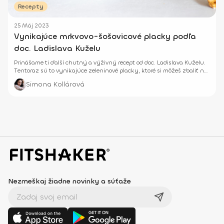
Recepty
25 Máj 2023
Vynikajúce mrkvovo-šošovicové placky podľa
doc. Ladislava Kuželu
Prinášame ti ďalší chutný a výživný recept od doc. Ladislava Kuželu.
Tentoraz sú to vynikajúce zeleninové placky, ktoré si môžeš zbaliť na
cesty, do práce alebo pripraviť prvotriedny vegetariánsky burger.
Simona Kollárová
Vyskúšaj ich ešte dnes.
Nezmeškaj žiadne novinky a súťaže