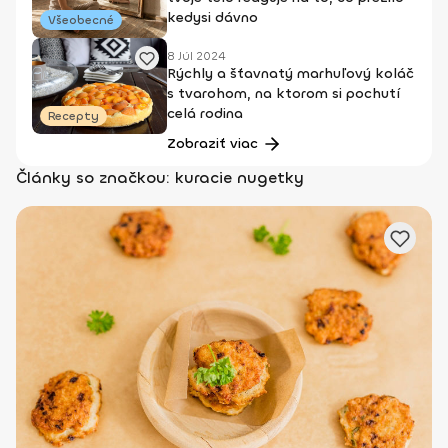
kedysi dávno
Všeobecné
8 Júl 2024
Rýchly a šťavnatý marhuľový koláč
s tvarohom, na ktorom si pochutí
celá rodina
Recepty
Zobraziť viac
Články so značkou: kuracie nugetky