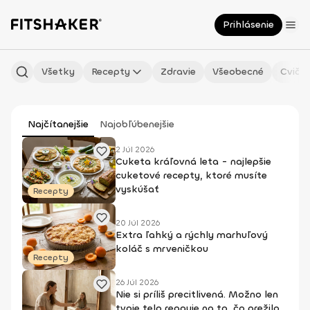
Prihlásenie
Všetky
Recepty
Zdravie
Všeobecné
Cvičen
Najčítanejšie
Najobľúbenejšie
2 Júl 2026
Cuketa kráľovná leta - najlepšie
cuketové recepty, ktoré musíte
vyskúšať
Recepty
20 Júl 2026
Extra ľahký a rýchly marhuľový
koláč s mrveničkou
Recepty
26 Júl 2026
Nie si príliš precitlivená. Možno len
tvoje telo reaguje na to, čo prežilo