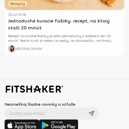
Recepty
25 Júl 2018
Jednoduché kuracie fašírky: recept, na ktorý
stačí 20 minút
Recept na kuracie fašírky je veľmi jednoduchý a zaberie ti len 20
minút. Vezmi si ich so sebou na cesty, na stanovačku, na chatu,
alebo ich zjedz na obed, hoci aj po tréningu.
Viktória Janov
Nezmeškaj žiadne novinky a súťaže