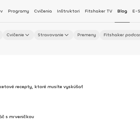
v
Programy
Cvičenia
Inštruktori
Fitshaker TV
Blog
E-
Cvičenie
Stravovanie
Premeny
Fitshaker podca
uketové recepty, ktoré musíte vyskúšať
áč s mrveničkou