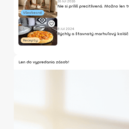
26 Júl 2026
Nie si príliš precitlivená. Možno len
Všeobecné
8 Júl 2024
Rýchly a šťavnatý marhuľový koláč 
Recepty
Len do vypredania zásob!