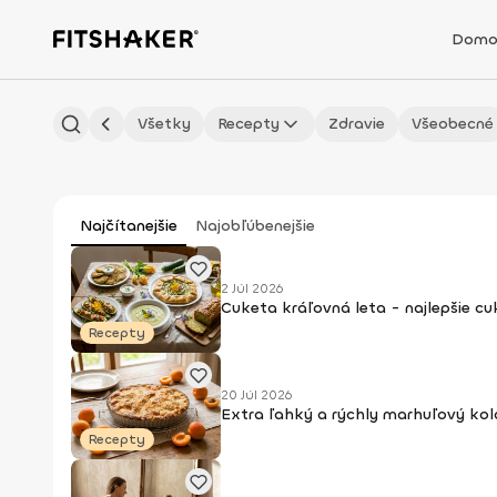
Domo
Všetky
Recepty
Zdravie
Všeobecné
Najčítanejšie
Najobľúbenejšie
2 Júl 2026
Cuketa kráľovná leta - najlepšie c
Recepty
20 Júl 2026
Extra ľahký a rýchly marhuľový kol
Recepty