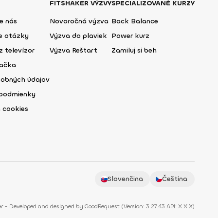
FITSHAKER VÝZVY
ŠPECIALIZOVANÉ KURZY
e nás
Novoročná výzva
Back Balance
ie otázky
Výzva do plaviek
Power kurz
z televízor
Výzva Reštart
Zamiluj si beh
lačka
sobných údajov
podmienky
 cookies
Slovenčina
Čeština
r - Developed and designed by
GoodRequest
(
Version: 3.27.43 API: X.X.X
)