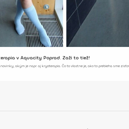
terapia v Aquacity Poprad. Zaži to tiež!
ovinky, akým je napr. aj kryoterapia. Čo to vlastne je, ako to prebieha sme zisť