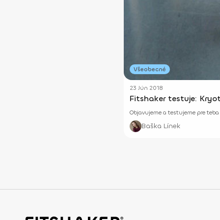
Všeobecné
23 Jún 2018
Fitshaker testuje: Kryo
Objavujeme a testujeme pre teba n
Baška Línek