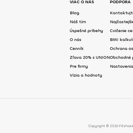
VIAC O NÁS
PODPORA
Blog
Kontaktujt
Náš tím
Najčastejš
Úspešné príbehy
Cvičenie ce
O nás
BMI kalku
Cenník
Ochrana o
Zľava 20% s UNION
Obchodné 
Pre firmy
Nastavenia
Vízia a hodnoty
Copyright © 2026 Fitshake