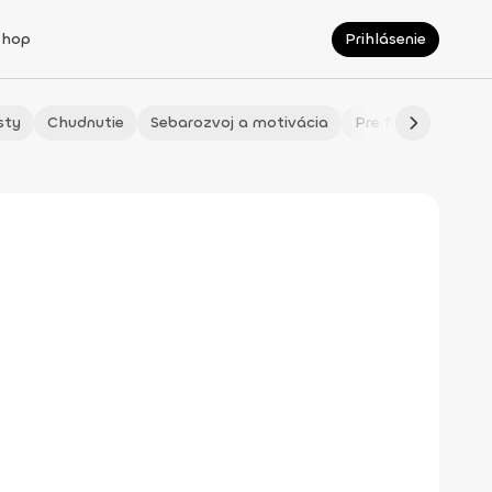
Shop
Prihlásenie
sty
Chudnutie
Sebarozvoj a motivácia
Pre fitmaminky