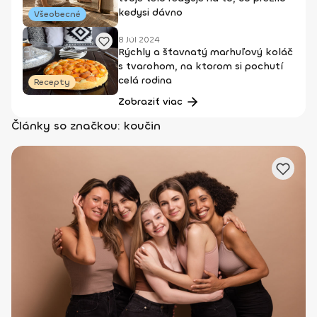
kedysi dávno
Všeobecné
8 Júl 2024
Rýchly a šťavnatý marhuľový koláč
s tvarohom, na ktorom si pochutí
celá rodina
Recepty
Zobraziť viac
Články so značkou: koučin