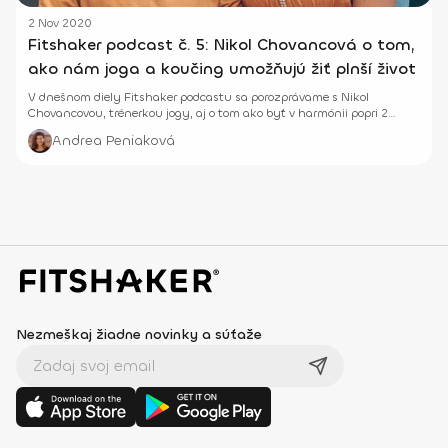
2 Nov 2020
Fitshaker podcast č. 5: Nikol Chovancová o tom,
ako nám joga a koučing umožňujú žiť plnší život
V dnešnom diely Fitshaker podcastu sa porozprávame s Nikol
Chovancovou, trénerkou jogy, aj o tom ako byť v harmónii popri 2
malých deťoch.
Andrea Peniaková
Nezmeškaj žiadne novinky a súťaže