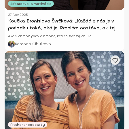
Sebarozvoj a motivácia
27 Nov 2025
Koučka Bronislava Švrčková: „Každá z nás je v
poriadku taká, aká je. Problém nastáva, ak tej
vete neveríme.“
Ako si chrániť pokoj a hranice, keď sa svet zrýchľuje
Romana Cibulková
Fitshaker podcasty