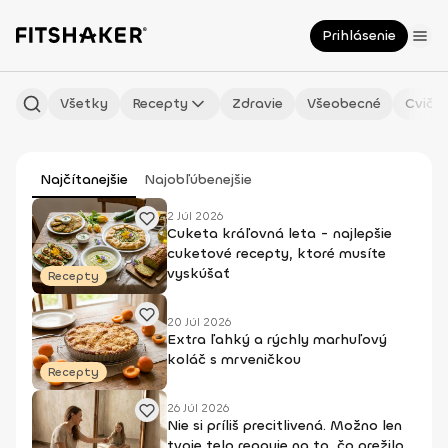
Prihlásenie
Všetky
Recepty
Zdravie
Všeobecné
Cvičen
Najčítanejšie
Najobľúbenejšie
2 Júl 2026
Cuketa kráľovná leta - najlepšie
cuketové recepty, ktoré musíte
vyskúšať
Recepty
20 Júl 2026
Extra ľahký a rýchly marhuľový
koláč s mrveničkou
Recepty
26 Júl 2026
Nie si príliš precitlivená. Možno len
tvoje telo reaguje na to, čo prežilo