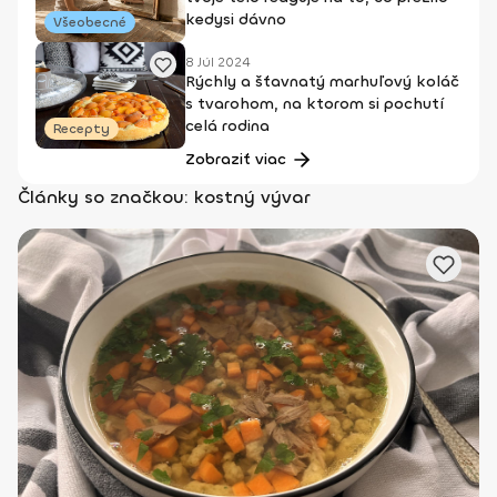
kedysi dávno
Všeobecné
8 Júl 2024
Rýchly a šťavnatý marhuľový koláč
s tvarohom, na ktorom si pochutí
celá rodina
Recepty
Zobraziť viac
Články so značkou: kostný vývar