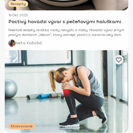
Recepty
16 Okt 2025
Poctivý hovädzí vývar s pečeňovými haluškami
Niektoré recepty skrátka nikdy nevyjdú z módy. Hovädzí vývar je tým
pravým domácim „liekom“, ktorý zahreje, posilní a rozvonia celý dom.
Iveta Kašická
Stravovanie