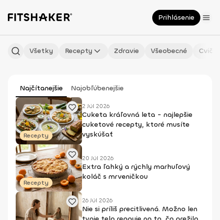
Prihlásenie
Všetky
Recepty
Zdravie
Všeobecné
Cvičen
Najčítanejšie
Najobľúbenejšie
2 Júl 2026
Cuketa kráľovná leta - najlepšie
cuketové recepty, ktoré musíte
vyskúšať
Recepty
20 Júl 2026
Extra ľahký a rýchly marhuľový
koláč s mrveničkou
Recepty
26 Júl 2026
Nie si príliš precitlivená. Možno len
tvoje telo reaguje na to, čo prežilo