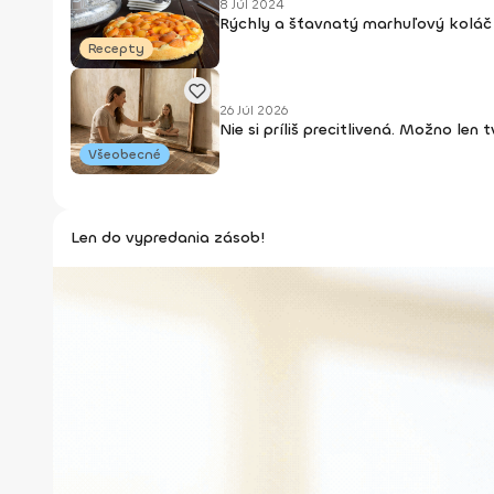
8 Júl 2024
Rýchly a šťavnatý marhuľový koláč 
Recepty
26 Júl 2026
Nie si príliš precitlivená. Možno len
Všeobecné
Len do vypredania zásob!