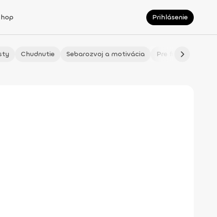
Shop
Prihlásenie
sty
Chudnutie
Sebarozvoj a motivácia
Pre fitmaminky