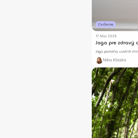
Cvičenie
17 Mar 2025
Joga pre zdravý c
Joga pomáha uvoľniť chrbt
Nika Klasko