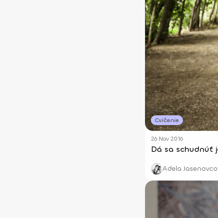
Cvičenie
26 Nov 2016
Dá sa schudnúť j
Adela Jasenovco