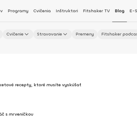
v
Programy
Cvičenia
Inštruktori
Fitshaker TV
Blog
E-
Cvičenie
Stravovanie
Premeny
Fitshaker podca
uketové recepty, ktoré musíte vyskúšať
áč s mrveničkou