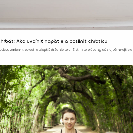
hrbát: Ako uvoľniť napätie a posilniť chrbticu
icu, zmierniť bolesti a zlepšiť držanie tela. Zisti, ktoré ásany sú najúčinnejšie a