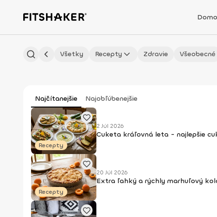
Domo
Všetky
Recepty
Zdravie
Všeobecné
Najčítanejšie
Najobľúbenejšie
2 Júl 2026
Cuketa kráľovná leta - najlepšie c
Recepty
20 Júl 2026
Extra ľahký a rýchly marhuľový kol
Recepty