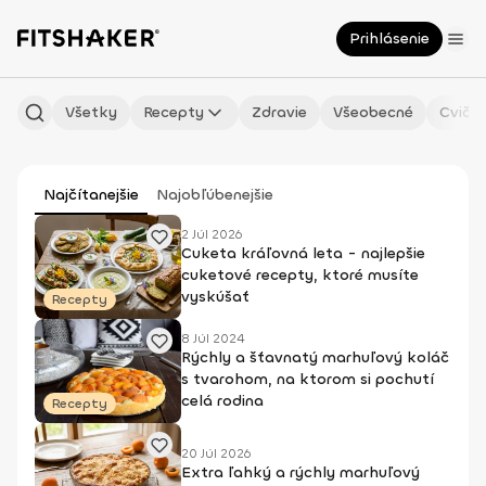
Prihlásenie
Všetky
Recepty
Zdravie
Všeobecné
Cvičen
Najčítanejšie
Najobľúbenejšie
2 Júl 2026
Cuketa kráľovná leta - najlepšie
cuketové recepty, ktoré musíte
vyskúšať
Recepty
8 Júl 2024
Rýchly a šťavnatý marhuľový koláč
s tvarohom, na ktorom si pochutí
celá rodina
Recepty
20 Júl 2026
Extra ľahký a rýchly marhuľový