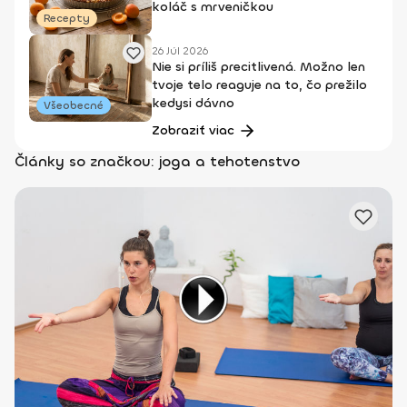
koláč s mrveničkou
Recepty
26 Júl 2026
Nie si príliš precitlivená. Možno len
tvoje telo reaguje na to, čo prežilo
kedysi dávno
Všeobecné
Zobraziť viac
Články so značkou: joga a tehotenstvo