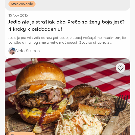
Stravovanie
15 Nov 2016
Jedlo nie je strašiak aka Prečo sa ženy boja jesť?
4 kroky k oslobodeniu!
Jedlo je pre nás základnou potrebou, z ktorej načerpáme maximum, čo
ponúka a mali by sme z neho mať radosť. Zbav sa strachu z
priberania a uži si jedlo!
Nela Sullens