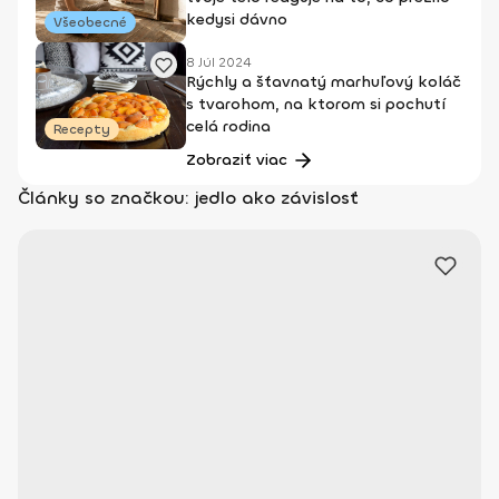
kedysi dávno
Všeobecné
8 Júl 2024
Rýchly a šťavnatý marhuľový koláč
s tvarohom, na ktorom si pochutí
celá rodina
Recepty
Zobraziť viac
Články so značkou: jedlo ako závislosť