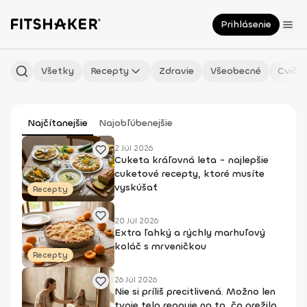
Prihlásenie
Všetky
Recepty
Zdravie
Všeobecné
Cvičen
Najčítanejšie
Najobľúbenejšie
2 Júl 2026
Cuketa kráľovná leta - najlepšie
cuketové recepty, ktoré musíte
vyskúšať
Recepty
20 Júl 2026
Extra ľahký a rýchly marhuľový
koláč s mrveničkou
Recepty
26 Júl 2026
Nie si príliš precitlivená. Možno len
tvoje telo reaguje na to, čo prežilo