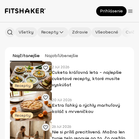
Prihlásenie
Všetky
Recepty
Zdravie
Všeobecné
Cvičen
Najčítanejšie
Najobľúbenejšie
2 Júl 2026
Cuketa kráľovná leta - najlepšie
cuketové recepty, ktoré musíte
vyskúšať
Recepty
20 Júl 2026
Extra ľahký a rýchly marhuľový
koláč s mrveničkou
Recepty
26 Júl 2026
Nie si príliš precitlivená. Možno len
tvoje telo reaguje na to, čo prežilo