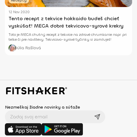
Recepty
12 Nov 2020
Tento recept z tekvice hokkaido budeš chcieť
vyskúšať! MEGA dobré tekvicovo-syrové krekry
Toto je MEGA chutný recept z tekvice na zdravé chrumkanie napr. pri
telke či pre návštevy. Tekvicovo-syrové tyčinky si zamiluješ!
Júlia Rašlová
Nezmeškaj žiadne novinky a súťaže