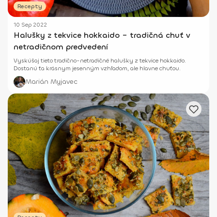
Recepty
10 Sep 2022
Halušky z tekvice hokkaido – tradičná chuť v
netradičnom predvedení
Vyskúšaj tieto tradično-netradičné halušky z tekvice hokkaido.
Dostanú ťa krásnym jesenným vzhľadom, ale hlavne chuťou.
Marián Myjavec