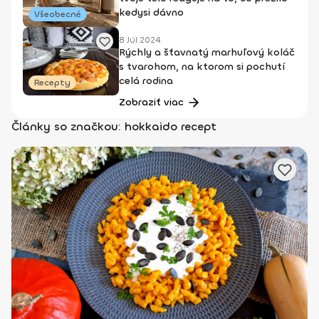
kedysi dávno
Všeobecné
8 Júl 2024
Rýchly a šťavnatý marhuľový koláč
s tvarohom, na ktorom si pochutí
celá rodina
Recepty
Zobraziť viac
Články so značkou: hokkaido recept