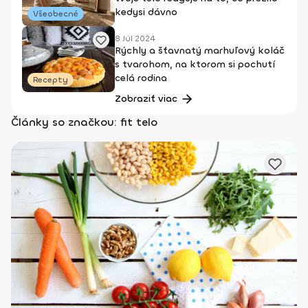
kedysi dávno
Všeobecné
8 Júl 2024
Rýchly a šťavnatý marhuľový koláč
s tvarohom, na ktorom si pochutí
celá rodina
Recepty
Zobraziť viac
Články so značkou: fit telo