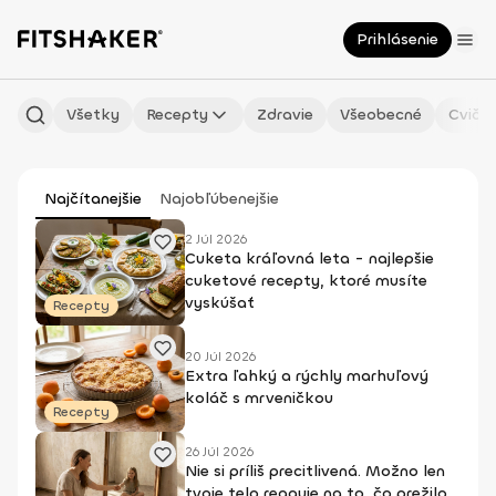
Prihlásenie
Všetky
Recepty
Zdravie
Všeobecné
Cvičen
Najčítanejšie
Najobľúbenejšie
2 Júl 2026
Cuketa kráľovná leta - najlepšie
cuketové recepty, ktoré musíte
vyskúšať
Recepty
20 Júl 2026
Extra ľahký a rýchly marhuľový
koláč s mrveničkou
Recepty
26 Júl 2026
Nie si príliš precitlivená. Možno len
tvoje telo reaguje na to, čo prežilo