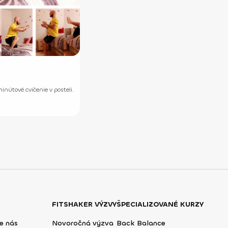
nútové cvičenie v posteli.
FITSHAKER VÝZVY
ŠPECIALIZOVANÉ KURZY
e nás
Novoročná výzva
Back Balance