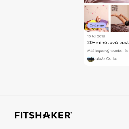
Cvičenie
10 Júl 2018
20-minútová zosta
Máš kopec výhovoriek, že 
Jakub Gurka