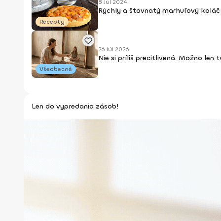
8 Júl 2024
Rýchly a šťavnatý marhuľový koláč 
Recepty
26 Júl 2026
Nie si príliš precitlivená. Možno len
Všeobecné
Len do vypredania zásob!