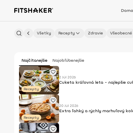
Domo
Všetky
Recepty
Zdravie
Všeobecné
Najčítanejšie
Najobľúbenejšie
2 Júl 2026
Cuketa kráľovná leta - najlepšie c
Recepty
20 Júl 2026
Extra ľahký a rýchly marhuľový kol
Recepty