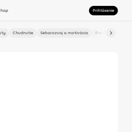
Shop
Prihlásenie
sty
Chudnutie
Sebarozvoj a motivácia
Pre fitmaminky