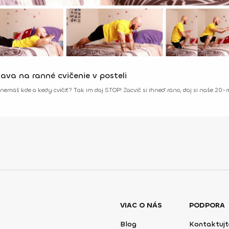
va na ranné cvičenie v posteli
nemáš kde a kedy cvičiť? Tak im daj STOP! Zacvič si ihneď ráno, daj si naše 20-mi
VIAC O NÁS
PODPORA
Blog
Kontaktujt