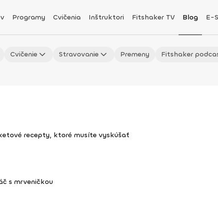
v
Programy
Cvičenia
Inštruktori
Fitshaker TV
Blog
E-
Cvičenie
Stravovanie
Premeny
Fitshaker podca
uketové recepty, ktoré musíte vyskúšať
áč s mrveničkou