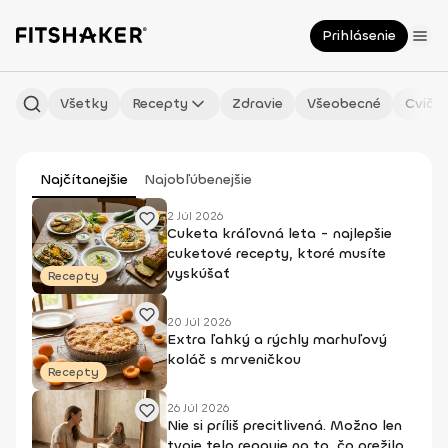
Prihlásenie
Všetky
Recepty
Zdravie
Všeobecné
Cvičen
Najčítanejšie
Najobľúbenejšie
2 Júl 2026
Cuketa kráľovná leta - najlepšie
cuketové recepty, ktoré musíte
vyskúšať
Recepty
20 Júl 2026
Extra ľahký a rýchly marhuľový
koláč s mrveničkou
Recepty
26 Júl 2026
Nie si príliš precitlivená. Možno len
tvoje telo reaguje na to, čo prežilo