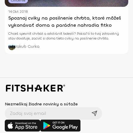
Cvičenie
14 Okt 2018
Spoznaj cviky na posilnenie chrbta, ktoré môžeš
vykonávať doma a parádne nahradia fitko
Chceš spevniť chrbát a odstrániť bolesti? Pokiaľ ti to tvoj zdravotný
stav dovoľuje, zacvič si doma tieto cviky na posilnenie chrbta.
Jakub Gurka
Nezmeškaj žiadne novinky a súťaže