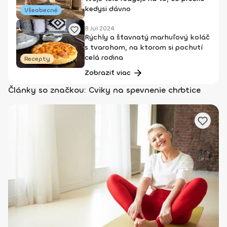
kedysi dávno
Všeobecné
8 Júl 2024
Rýchly a šťavnatý marhuľový koláč
s tvarohom, na ktorom si pochutí
celá rodina
Recepty
Zobraziť viac
Články so značkou: Cviky na spevnenie chrbtice