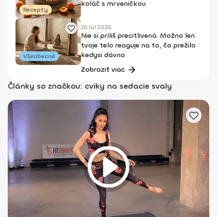
koláč s mrveničkou
Recepty
26 Júl 2026
Nie si príliš precitlivená. Možno len
tvoje telo reaguje na to, čo prežilo
kedysi dávno
Všeobecné
Zobraziť viac
Články so značkou: cviky na sedacie svaly