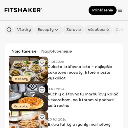
Prihlásenie
Všetky
Recepty
Zdravie
Všeobecné
Cvičen
Najčítanejšie
Najobľúbenejšie
2 Júl 2026
Cuketa kráľovná leta - najlepšie
cuketové recepty, ktoré musíte
vyskúšať
Recepty
8 Júl 2024
Rýchly a šťavnatý marhuľový koláč
s tvarohom, na ktorom si pochutí
celá rodina
Recepty
20 Júl 2026
Extra ľahký a rýchly marhuľový