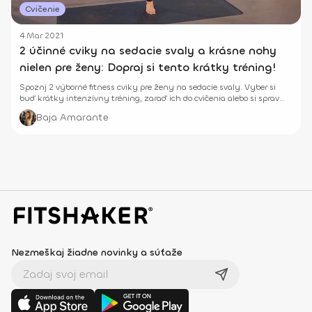
Cvičenie
4 Mar 2021
2 účinné cviky na sedacie svaly a krásne nohy
nielen pre ženy: Dopraj si tento krátky tréning!
Spoznj 2 výborné fitness cviky pre ženy na sedacie svaly. Vyber si
buď krátky intenzívny tréning, zaraď ich do cvičenia alebo si sprav
dlhší intervalový tréning.
Baja Amarante
Nezmeškaj žiadne novinky a súťaže