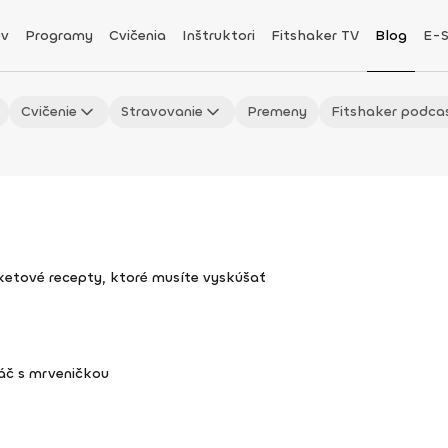
v
Programy
Cvičenia
Inštruktori
Fitshaker TV
Blog
E-
Cvičenie
Stravovanie
Premeny
Fitshaker podca
uketové recepty, ktoré musíte vyskúšať
áč s mrveničkou