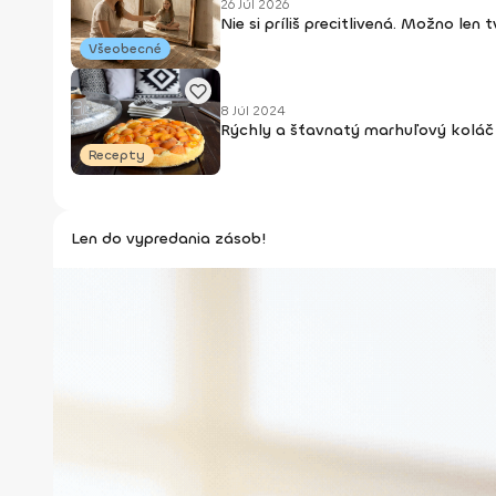
26 Júl 2026
Nie si príliš precitlivená. Možno len
Všeobecné
8 Júl 2024
Rýchly a šťavnatý marhuľový koláč 
Recepty
Len do vypredania zásob!