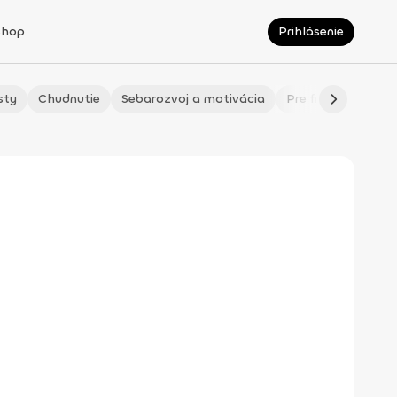
Shop
Prihlásenie
sty
Chudnutie
Sebarozvoj a motivácia
Pre fitmaminky