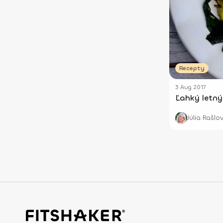
Recepty
3 Aug 2017
Ľahký letný
Júlia Rašlo