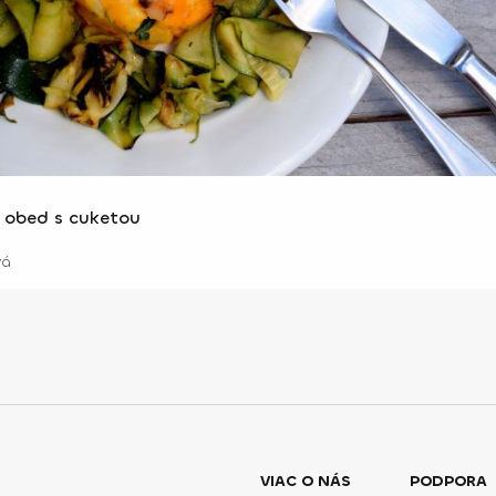
 obed s cuketou
vá
VIAC O NÁS
PODPORA