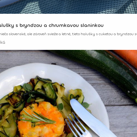
lušky s bryndzou a chrumkavou slaninkou
ečo slovenské, ale zároveň svieže a letné, tieto halušky s cuketou a bryndzou s
cká