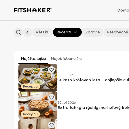
Domo
Všetky
Recepty
Zdravie
Všeobecné
Najčítanejšie
Najobľúbenejšie
2 Júl 2026
Cuketa kráľovná leta - najlepšie c
Recepty
20 Júl 2026
Extra ľahký a rýchly marhuľový kol
Recepty