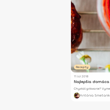
Recepty
11 Júl 2018
Najlepšia domáca 
Chystáš grilovanie? Vymeň
Antónia Smetank