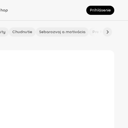
Shop
Prihlásenie
sty
Chudnutie
Sebarozvoj a motivácia
Pre fitmaminky