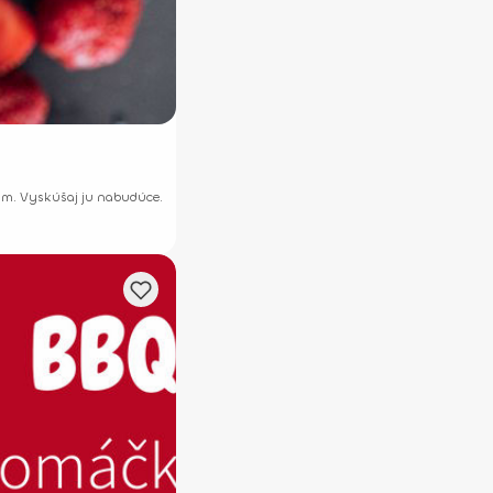
tám. Vyskúšaj ju nabudúce.