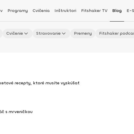
v
Programy
Cvičenia
Inštruktori
Fitshaker TV
Blog
E-
Cvičenie
Stravovanie
Premeny
Fitshaker podca
uketové recepty, ktoré musíte vyskúšať
áč s mrveničkou