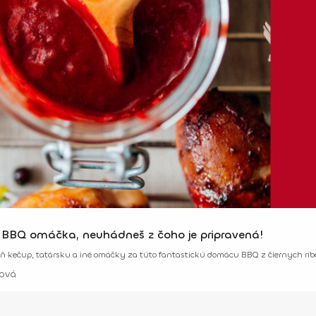
BBQ omáčka, neuhádneš z čoho je pripravená!
 kečup, tatársku a iné omáčky za túto fantastickú domácu BBQ z čiernych ríbez
ová