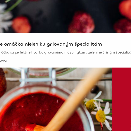
e omáčka nielen ku grilovaným špecialitám
áčka sa perfektne hodí ku gilovanému mäsu, rybám, zelenine či iným špeciali
ová