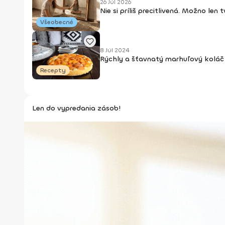
26 Júl 2026
Nie si príliš precitlivená. Možno len
Všeobecné
8 Júl 2024
Rýchly a šťavnatý marhuľový koláč 
Recepty
Len do vypredania zásob!