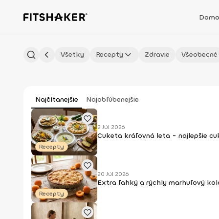
Domo
Všetky
Recepty
Zdravie
Všeobecné
Najčítanejšie
Najobľúbenejšie
2 Júl 2026
Cuketa kráľovná leta - najlepšie c
Recepty
20 Júl 2026
Extra ľahký a rýchly marhuľový kol
Recepty