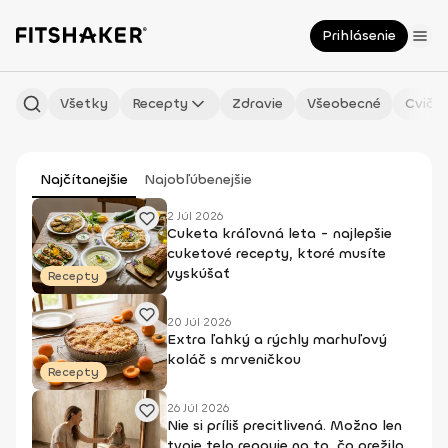
Prihlásenie
Všetky
Recepty
Zdravie
Všeobecné
Cvičen
Najčítanejšie
Najobľúbenejšie
2 Júl 2026
Cuketa kráľovná leta - najlepšie
cuketové recepty, ktoré musíte
vyskúšať
Recepty
20 Júl 2026
Extra ľahký a rýchly marhuľový
koláč s mrveničkou
Recepty
26 Júl 2026
Nie si príliš precitlivená. Možno len
tvoje telo reaguje na to, čo prežilo