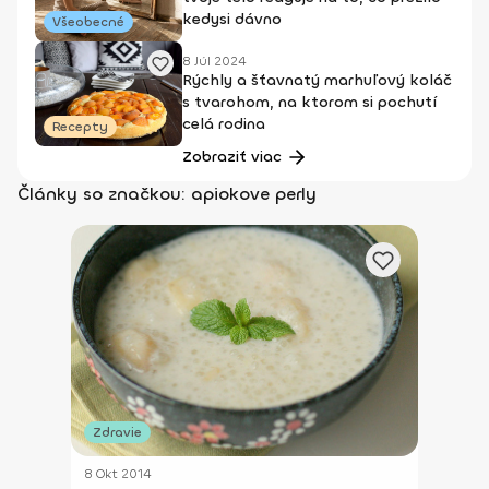
kedysi dávno
Všeobecné
8 Júl 2024
Rýchly a šťavnatý marhuľový koláč
s tvarohom, na ktorom si pochutí
celá rodina
Recepty
Zobraziť viac
Články so značkou: apiokove perly
Zdravie
8 Okt 2014