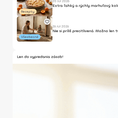
20 Júl 2026
Extra ľahký a rýchly marhuľový kol
Recepty
26 Júl 2026
Nie si príliš precitlivená. Možno len
Všeobecné
Len do vypredania zásob!