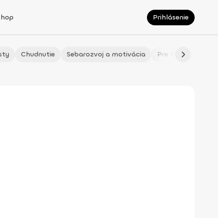
Shop
Prihlásenie
sty
Chudnutie
Sebarozvoj a motivácia
Pre fitmaminky