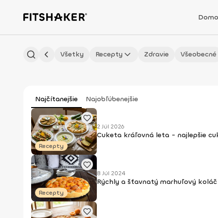
Domo
Všetky
Recepty
Zdravie
Všeobecné
Najčítanejšie
Najobľúbenejšie
2 Júl 2026
Cuketa kráľovná leta - najlepšie c
Recepty
8 Júl 2024
Rýchly a šťavnatý marhuľový koláč 
Recepty