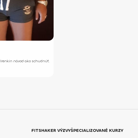
ť Irenkin návod ako schudnúť.
FITSHAKER VÝZVY
ŠPECIALIZOVANÉ KURZY