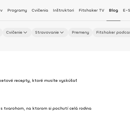
v
Programy
Cvičenia
Inštruktori
Fitshaker TV
Blog
E-
Cvičenie
Stravovanie
Premeny
Fitshaker podca
uketové recepty, ktoré musíte vyskúšať
s tvarohom, na ktorom si pochutí celá rodina