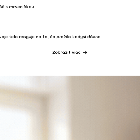
áč s mrveničkou
 tvoje telo reaguje na to, čo prežilo kedysi dávno
Zobraziť viac