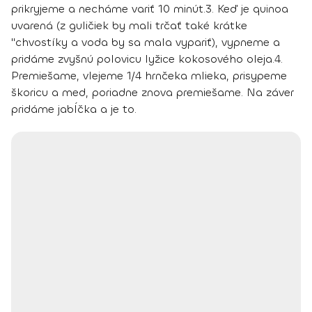
prikryjeme a necháme variť 10 minút.
3.
Keď je quinoa
uvarená (z guličiek by mali trčať také krátke
"chvostíky a voda by sa mala vypariť), vypneme a
pridáme zvyšnú polovicu lyžice kokosového oleja.
4.
Premiešame, vlejeme 1/4 hrnčeka mlieka, prisypeme
škoricu a med, poriadne znova premiešame. Na záver
pridáme jabĺčka a je to.