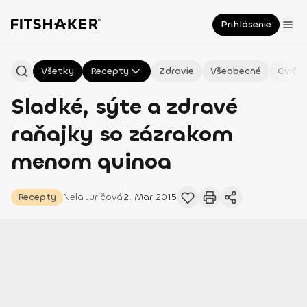
Prihlásenie
Všetky
Recepty
Zdravie
Všeobecné
Cvičen
Sladké, sýte a zdravé
raňajky so zázrakom
menom quinoa
Recepty
Nela
Juričová
2. Mar 2015