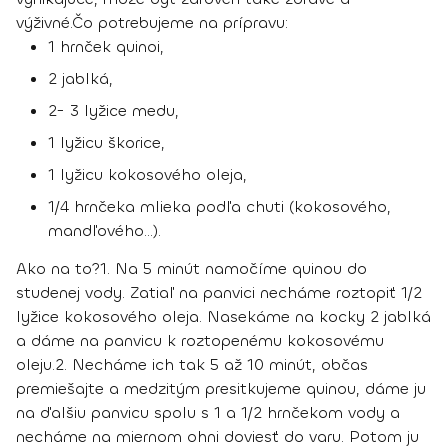
výživné.
Čo potrebujeme na prípravu:
1 hrnček quinoi,
2 jablká,
2- 3 lyžice medu,
1 lyžicu škorice,
1 lyžicu kokosového oleja,
1/4 hrnčeka mlieka podľa chuti (kokosového,
mandľového...).
Ako na to?
1.
Na 5 minút namočíme quinou do
studenej vody. Zatiaľ na panvici necháme roztopiť 1/2
lyžice kokosového oleja. Nasekáme na kocky 2 jablká
a dáme na panvicu k roztopenému kokosovému
oleju.
2
. Necháme ich tak 5 až 10 minút, občas
premiešajte a medzitým presitkujeme quinou, dáme ju
na ďalšiu panvicu spolu s 1 a 1/2 hrnčekom vody a
necháme na miernom ohni doviesť do varu. Potom ju