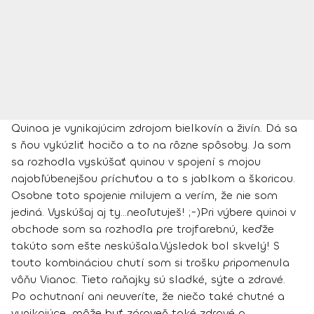
Quinoa je vynikajúcim zdrojom bielkovín a živín. Dá sa
s ňou vykúzliť hocičo a to na rôzne spôsoby. Ja som
sa rozhodla vyskúšať quinou v spojení s mojou
najobľúbenejšou príchuťou a to s jablkom a škoricou.
Osobne toto spojenie milujem a verím, že nie som
jediná. Vyskúšaj aj ty...neoľutuješ! ;-)
Pri výbere quinoi v
obchode som sa rozhodla pre trojfarebnú, keďže
takúto som ešte neskúšala.Výsledok bol skvelý! S
touto kombináciou chutí som si trošku pripomenula
vôňu Vianoc. Tieto raňajky sú sladké, sýte a zdravé.
Po ochutnaní ani neuveríte, že niečo také chutné a
vynikajúce, môže byť zároveň také zdravé a