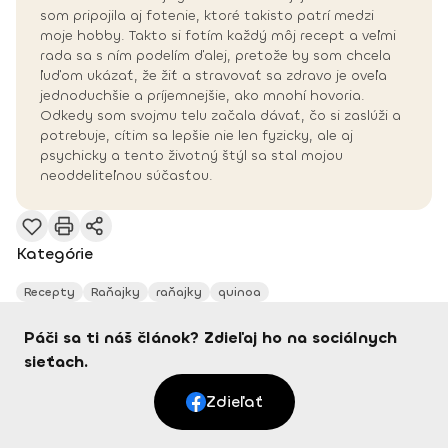
som pripojila aj fotenie, ktoré takisto patrí medzi
moje hobby. Takto si fotím každý môj recept a veľmi
rada sa s ním podelím ďalej, pretože by som chcela
ľuďom ukázať, že žiť a stravovať sa zdravo je oveľa
jednoduchšie a príjemnejšie, ako mnohí hovoria.
Odkedy som svojmu telu začala dávať, čo si zaslúži a
potrebuje, cítim sa lepšie nie len fyzicky, ale aj
psychicky a tento životný štýl sa stal mojou
neoddeliteľnou súčasťou.
Kategórie
Recepty
Raňajky
raňajky
quinoa
Páči sa ti náš článok? Zdieľaj ho na sociálnych
sieťach.
Zdieľať