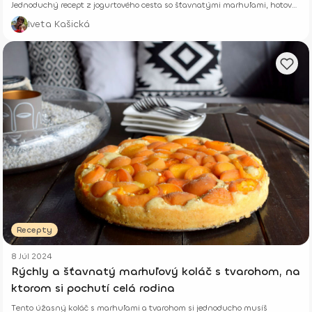
Jednoduchý recept z jogurtového cesta so šťavnatými marhuľami, hotový
z pár surovín.
Iveta Kašická
Recepty
8 Júl 2024
Rýchly a šťavnatý marhuľový koláč s tvarohom, na
ktorom si pochutí celá rodina
Tento úžasný koláč s marhuľami a tvarohom si jednoducho musíš