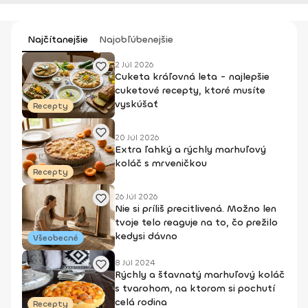
Najčítanejšie
Najobľúbenejšie
2 Júl 2026
Cuketa kráľovná leta - najlepšie
cuketové recepty, ktoré musíte
vyskúšať
Recepty
20 Júl 2026
Extra ľahký a rýchly marhuľový
koláč s mrveničkou
Recepty
26 Júl 2026
Nie si príliš precitlivená. Možno len
tvoje telo reaguje na to, čo prežilo
kedysi dávno
Všeobecné
8 Júl 2024
Rýchly a šťavnatý marhuľový koláč
s tvarohom, na ktorom si pochutí
celá rodina
Recepty