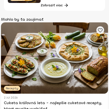
Zobraziť viac
Mohlo by ťa zaujímať
Recepty
2 Júl 2026
Cuketa kráľovná leta - najlepšie cuketové recepty,
ktoré musíte vyskúšať