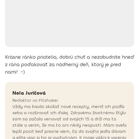
Krásne ránko priatelia, dobrú chuť a nezabudnite hneď
z rána poďakovať za nádherný deň, ktorý je pred
nami! :-)
Nela
Juričová
Redaktor vo Fitshaker
Vždy ma bavilo skúšať nové recepty, meniť ich podľa
seba a rozširovať ich ďalej. Zdravému životnému štýlu
som sa začala venovať od svojich 15 a drží ma to
stále a verím, že ma to ani nikdy neopustí. Mám oveľa
lepší pocit keď presne viem, čo do svojho jedla dávam
a ešte viac si ho aj vychutnám. K mojej vášni k vareniu