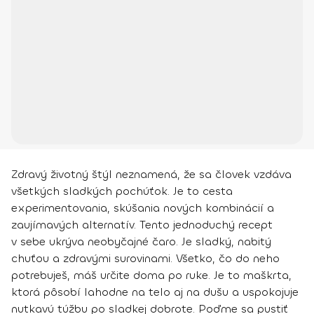
Zdravý životný štýl neznamená, že sa človek vzdáva
všetkých sladkých pochúťok. Je to cesta
experimentovania, skúšania nových kombinácií a
zaujímavých alternatív. Tento jednoduchý recept
v sebe ukrýva neobyčajné čaro. Je sladký, nabitý
chuťou a zdravými surovinami. Všetko, čo do neho
potrebuješ, máš určite doma po ruke. Je to maškrta,
ktorá pôsobí lahodne na telo aj na dušu a uspokojuje
nutkavú túžbu po sladkej dobrote. Poďme sa pustiť