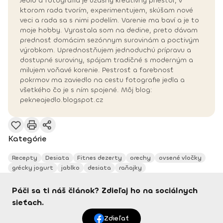
Jedlo a fotografia je úžasný kreatívny priestor, v
ktorom rada tvorím, experimentujem, skúšam nové
veci a rada sa s nimi podelím. Varenie ma baví a je to
moje hobby. Vyrastala som na dedine, preto dávam
prednosť domácim sezónnym surovinám a poctivým
výrobkom. Uprednostňujem jednoduchú prípravu a
dostupné suroviny, spájam tradičné s moderným a
milujem voňavé korenie. Pestrosť a farebnosť
pokrmov ma zaviedlo na cestu fotografie jedla a
všetkého čo je s ním spojené. Môj blog:
pekneajedlo.blogspot.cz
Kategórie
Recepty
Desiata
Fitnes dezerty
orechy
ovsené vločky
grécky jogurt
jablko
desiata
raňajky
Páči sa ti náš článok? Zdieľaj ho na sociálnych
sieťach.
Zdieľať