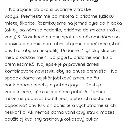
1.
Nakrájané jabĺčka si uvaríme v troške
vody.
2.
Premiestnime do mixéra a pridáme lyžičku
mletej škorice. Rozmixujeme na jemné pyré do hladka
(ak by sa nám to nedarilo, pridáme do mixéra trošku
vody).
3.
Nasekané orechy spolu s vločkami dáme na
panvicu a na miernom ohni ich jemne opečieme (stačí
chvíľka, aby sa nespálili). Pridáme 2 lyžičky škorice,
med a odstavíme.
4.
Do jogurtu pridáme vanilku a
premiešame.
5.
Najlepšie je pripravené zmesi
kombinovane navrstviť, aby sa chute premiešali. Na
spodok dáme najskôr jablkovú zmes, na ňu
naukladáme orechy a potom jogurt. Postup
zopakujeme, kým nezaplníme pohár.
6.
Poháre
môžeme podávať buď ihneď, alebo ich necháme
odpočívať chvíľu v chladničke a vychutnáme si ich
neskôr.
Tip:
Ak nemáš doma vanilkový struk, môžeš
použiť aj kvalitný trstinový/kokosový cukor.