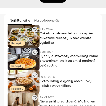
Najčítanejšie
Najobľúbenejšie
2 Júl 2026
Cuketa kráľovná leta - najlepšie
cuketové recepty, ktoré musíte
vyskúšať
Recepty
8 Júl 2024
Rýchly a šťavnatý marhuľový koláč
s tvarohom, na ktorom si pochutí
celá rodina
Recepty
20 Júl 2026
Extra ľahký a rýchly marhuľový
koláč s mrveničkou
Recepty
26 Júl 2026
Nie si príliš precitlivená. Možno len