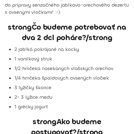
do prípravy senzačného jablkovo-orechového dezertu
s ovsenými vločkami! :-)
strongČo budeme potrebovať na
dva 2 dcl poháre?/strong
2 jablká pokrájané na kocky
1 vanilkový struk
1/2 hrnčeka nasekaných vlašských orechov
1/4 hrnčeka špaldových ovsených vločiek
3 lyžičky škorice
2- 3 lyžice medu
1 grécky jogurt
strongAko budeme
postupovať?/strong