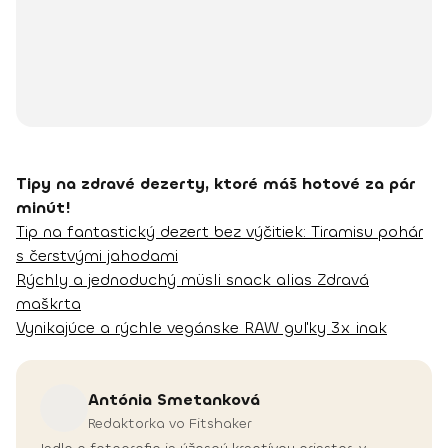
Tipy na zdravé dezerty, ktoré máš hotové za pár
minút!
Tip na fantastický dezert bez výčitiek: Tiramisu pohár
s čerstvými jahodami
Rýchly a jednoduchý müsli snack alias Zdravá
maškrta
Vynikajúce a rýchle vegánske RAW guľky 3x inak
Antónia
Smetanková
Redaktorka vo Fitshaker