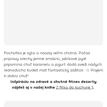
Pochúťka je sýta a naozaj veľmi chutná. Počas
prípravy orechy jemne zmäknú, jablkové pyré
pripomína chuť karamelu a jogurt dodá svieži nádych.
Jednoducho budeš mať fantastický zážitok :-).
Prajem
ti dobrú chuť!
Inšpiráciu na zdravé a chutné fitnes dezerty
nájdeš aj v našej knihe
Z fitka do kuchyne 1
.