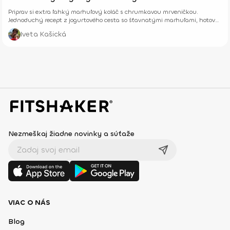
Priprav si extra ľahký marhuľový koláč s chrumkavou mrveničkou.
Jednoduchý recept z jogurtového cesta so šťavnatými marhuľami, hotový
z pár surovín.
Iveta Kašická
Nezmeškaj žiadne novinky a súťaže
VIAC O NÁS
Blog