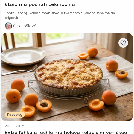
ktorom si pochutí celá rodina
Tento úžasný koláč s marhuľami a tvarohom si jednoducho musíš
pripraviť.
Júlia Rašlová
Recepty
20 Júl 2026
Extra ľahký a rýchly marhuľový koláč s mrveničkou