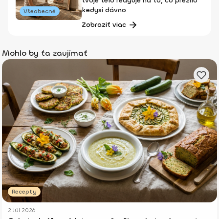
tvoje telo reaguje na to, čo prežilo
kedysi dávno
Všeobecné
Zobraziť viac
Mohlo by ťa zaujímať
Recepty
2 Júl 2026