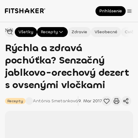
Prihlásenie
NaN
Všetky
Recepty
Zdravie
Všeobecné
Cvičen
Rýchla a zdravá
pochúťka? Senzačný
jablkovo-orechový dezert
s ovsenými vločkami
Antónia
Smetanková
9. Mar 2017
Recepty