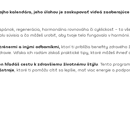
jho kalendára, jeho úlohou je zoskupovať videá zaoberajúce
tný spánok, regenerácia, hormonálna rovnováha či cyklickosť – to v
olu súvisia a čo môžeš urobiť, aby tvoje telo fungovalo v harmónii.
trénermi a inými odborníkmi,
ktorí ti priblížia benefity zdravéh
é zdravie. Vďaka ich radám získaš praktické tipy, ktoré môžeš ihne
en hľadáš cestu k zdravšiemu životnému štýlu
. Tento progra
ástroje
, ktoré ti pomôžu cítiť sa lepšie, mať viac energie a podpori