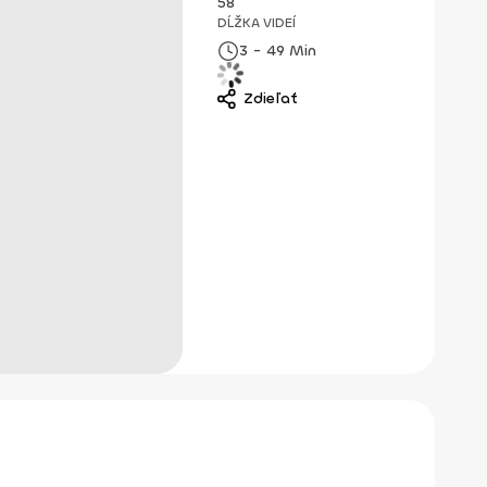
58
DĹŽKA VIDEÍ
3 - 49 Min
Zdieľať