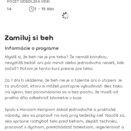
POČET VIDEÍ
DĹŽKA VIDEÍ
14
7 - 15 Min
Zamiluj si beh
Informácie o programe
Myslíš si, že beh nie je pre teba? Že nemáš kondíciu,
nevydržíš bežať ani pár minút alebo jednoducho nevieš, kde
začať? Potom je tento kurz presne pre teba.
Za 7 dní ti ukážeme, že beh nie je o talente ani o utrpení. Je
to zručnosť, ktorú si môžeš postupne vybudovať. Bez tlaku
na výkon, bez porovnávania sa a bez pocitu, že musíš od
prvého dňa odbehnúť kilometre v kuse.
Spolu s Honzom Kempom získaš jednoduché a praktické
návody, ako sa pripraviť na svoj prvý bežecký cieľ. Naučíš sa,
ako správne rozhýbať telo pred behom, zlepšiť techniku,
pracovať s dychom, predchádzať bolestiam, regenerovať a