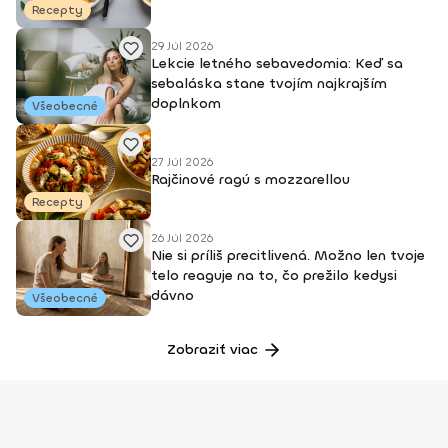
Recepty
29 Júl 2026
Lekcie letného sebavedomia: Keď sa
sebaláska stane tvojím najkrajším
doplnkom
Všeobecné
27 Júl 2026
Rajčinové ragú s mozzarellou
Recepty
26 Júl 2026
Nie si príliš precitlivená. Možno len tvoje
telo reaguje na to, čo prežilo kedysi
dávno
Všeobecné
Zobraziť viac