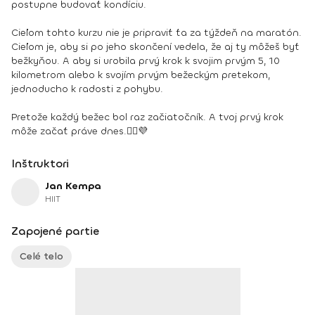
postupne budovať kondíciu.
Cieľom tohto kurzu nie je pripraviť ťa za týždeň na maratón.
Cieľom je, aby si po jeho skončení vedela, že aj ty môžeš byť
bežkyňou. A aby si urobila prvý krok k svojim prvým 5, 10
kilometrom alebo k svojím prvým bežeckým pretekom,
jednoducho k radosti z pohybu.
Pretože každý bežec bol raz začiatočník. A tvoj prvý krok
môže začať práve dnes.🏃‍♀️💜
Inštruktori
Jan Kempa
HIIT
Zapojené partie
Celé telo