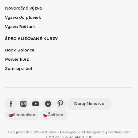
Novoročná výzva
Výzva do plaviek
Výzva Reštart
ŠPECIALIZOVANÉ KURZY
Back Balance
Power kurz
Zamiluj si beh
Daruj členstvo
Slovenčina
Čeština
Copyright © 2026 Fitshaker - Developed and designed by
GoodRequest
(
Version: 3.27.43 API: X.X.X
)