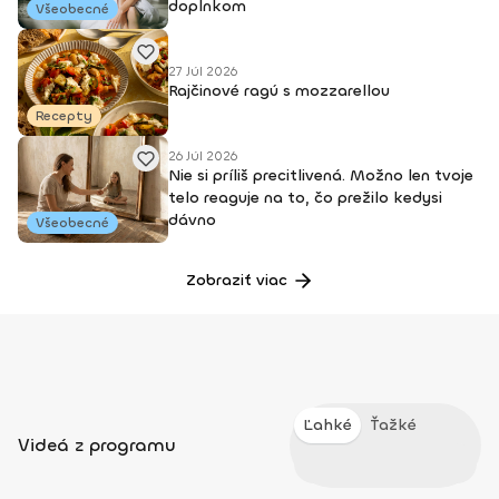
doplnkom
Všeobecné
27 Júl 2026
Rajčinové ragú s mozzarellou
Recepty
26 Júl 2026
Nie si príliš precitlivená. Možno len tvoje
telo reaguje na to, čo prežilo kedysi
dávno
Všeobecné
Zobraziť viac
Ľahké
Ťažké
Videá z programu