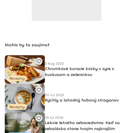
Mohlo by ťa zaujímať
3 Aug 2026
Chrumkavé kuracie kúsky v syre s
kuskusom a zeleninkou
Recepty
30 Júl 2026
Rýchly a lahodný hubový stroganov
Recepty
29 Júl 2026
Lekcie letného sebavedomia: Keď sa
sebaláska stane tvojím najkrajším