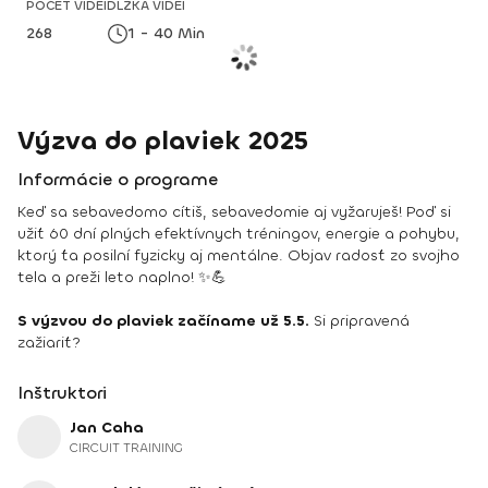
POČET VIDEÍ
DĹŽKA VIDEÍ
268
1 - 40 Min
Výzva do plaviek 2025
Informácie o programe
Keď sa sebavedomo cítiš, sebavedomie aj vyžaruješ! Poď si
užiť 60 dní plných efektívnych tréningov, energie a pohybu,
ktorý ťa posilní fyzicky aj mentálne. Objav radosť zo svojho
tela a preži leto naplno! ✨💪
S výzvou do plaviek začíname už 5.5.
Si pripravená
zažiariť?
Inštruktori
Jan Caha
CIRCUIT TRAINING