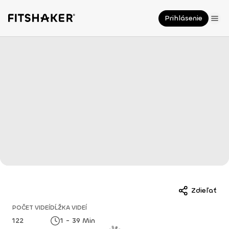
Prihlásenie
Zdieľať
POČET VIDEÍ
DĹŽKA VIDEÍ
122
1 - 39 Min