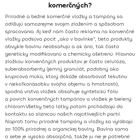
komerčných?
Prírodné a bežné komerčné vložky a tampóny sa
odlišujú samozrejme svojim zložením a spôsobom
spracovania. Aj keď nám často reklama na konvenčné
vložky podsúva pocit „ako v bavlnke“, tieto produkty
obvykle bavlnu neobsahujú a ak áno, tak často
geneticky modifikovanú a chemicky ošetrenú.
Hlavnou
zložkou konvenčných produktov je často celulóza,
suberabsorbenty
(jemný granulát, podobný ako
krupicová múka, ktorý dokáže absorbovať tekutinu
v niekoľkonásobku svojho objemu a hmotnosti),
spodná vrstva vložiek obsahuje syntetickú fóliu
a povrch konvenčných tampónov a vložiek je bielený
chlórom.
Všetky tieto látky potom prichádzajú do
kontaktu so sliznicou našich najcitlivejších partií.
Naproti tomu
prírodné tampóny a vložky sa vyrábajú
zo 100% prírodnej a organickej bavlny
. Bavlna sama
o sebe je vysoko absorpčná, takže ju nie je potrebné