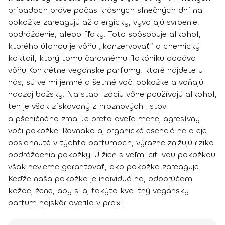
prípadoch práve počas krásnych slnečných dní na
pokožke zareagujú až alergicky, vyvolajú svrbenie,
podráždenie, alebo fľaky. Toto spôsobuje alkohol,
ktorého úlohou je vôňu „konzervovať“ a chemický
koktail, ktorý tomu čarovnému flakóniku dodáva
vôňu.
Konkrétne vegánske parfumy
, ktoré nájdete u
nás,
sú veľmi jemné a šetrné voči pokožke a voňajú
naozaj božsky
. Na stabilizáciu vône používajú alkohol,
ten je však získavaný z hroznových listov
a pšeničného zrna. Je preto oveľa menej agresívny
voči pokožke. Rovnako aj organické esenciálne oleje
obsiahnuté v týchto parfumoch, výrazne znižujú riziko
podráždenia pokožky. U žien s veľmi citlivou pokožkou
však nevieme garantovať, ako pokožka zareaguje.
Keďže naša pokožka je individuálna, odporúčam
každej žene, aby si aj takýto kvalitný vegánsky
parfum najskôr overila v praxi.