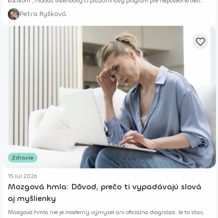
kočíkom“, hľadáš víkendový či prázdninový program pre neposedné deti
alebo si len chceš vyvetrať hlavu s kamoškou, či partnerom.
Petra Ryšková
Zdravie
15 Júl 2026
Mozgová hmla: Dôvod, prečo ti vypadávajú slová
aj myšlienky
Mozgová hmla nie je moderný výmysel ani oficiálna diagnóza. Je to stav,