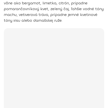
vône ako
bergamot, limetka, citrón,
prípadne
pomarančovníkový kvet, zelený čaj
,
ľahšie vodné tóny
machu, vetiverová tráva
, prípadne
jemné kvetinové
tóny irisu alebo damašskej ruže
.