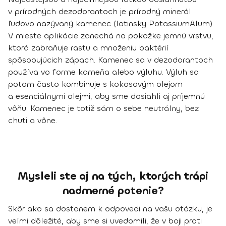
v prírodných dezodorantoch je
prírodný minerál
ľudovo nazývaný
kamenec
(latinsky PotassiumAlum).
V mieste aplikácie zanechá na pokožke jemnú vrstvu,
ktorá zabraňuje rastu a množeniu baktérií
spôsobujúcich zápach. Kamenec sa v dezodorantoch
používa vo forme kameňa alebo výluhu.
Výluh
sa
potom často kombinuje
s kokosovým olejom
a esenciálnymi olejmi
, aby sme dosiahli aj príjemnú
vôňu. Kamenec je totiž sám o sebe neutrálny, bez
chuti a vône.
Mysleli ste aj na tých, ktorých trápi
nadmerné potenie?
Skôr ako sa dostanem k odpovedi na vašu otázku, je
veľmi dôležité, aby sme si uvedomili, že v boji proti