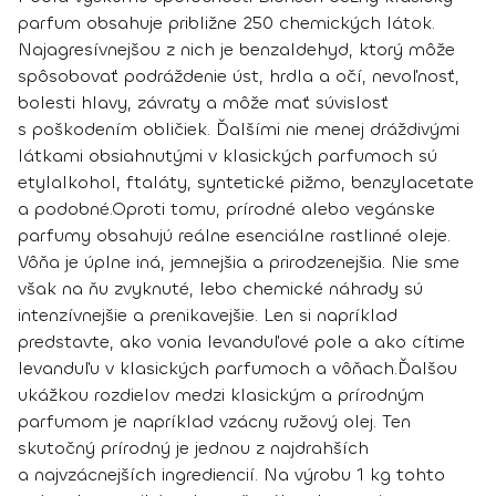
parfum obsahuje približne 250 chemických látok
.
Najagresívnejšou z nich je benzaldehyd, ktorý môže
spôsobovať podráždenie úst, hrdla a očí, nevoľnosť,
bolesti hlavy, závraty a môže mať súvislosť
s poškodením obličiek. Ďalšími nie menej dráždivými
látkami obsiahnutými v klasických parfumoch sú
etylalkohol, ftaláty, syntetické pižmo, benzylacetate
a podobné.
Oproti tomu,
prírodné alebo vegánske
parfumy obsahujú reálne esenciálne rastlinné oleje
.
Vôňa je úplne iná, jemnejšia a prirodzenejšia. Nie sme
však na ňu zvyknuté, lebo chemické náhrady sú
intenzívnejšie a prenikavejšie. Len si napríklad
predstavte, ako vonia levanduľové pole a ako cítime
levanduľu v klasických parfumoch a vôňach.
Ďalšou
ukážkou rozdielov medzi klasickým a prírodným
parfumom je napríklad
vzácny ružový olej
. Ten
skutočný prírodný je jednou z najdrahších
a najvzácnejších ingrediencií. Na výrobu 1 kg tohto