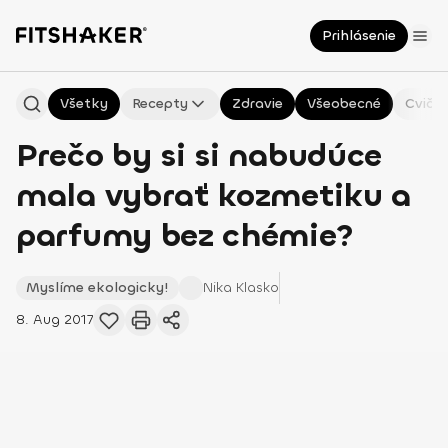
Prihlásenie
Všetky
Recepty
Zdravie
Všeobecné
Cvičen
Prečo by si si nabudúce
mala vybrať kozmetiku a
parfumy bez chémie?
Myslíme ekologicky!
Nika
Klasko
8. Aug 2017