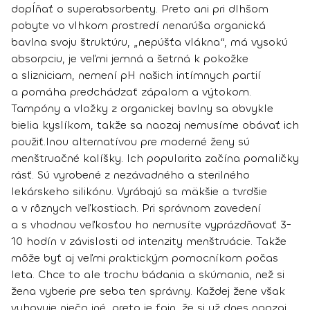
dopĺňať o superabsorbenty. Preto ani pri dlhšom
pobyte vo vlhkom prostredí nenarúša organická
bavlna svoju štruktúru, „nepúšťa vlákna“, má vysokú
absorpciu, je veľmi jemná a šetrná k pokožke
a slizniciam, nemení pH našich intímnych partií
a pomáha predchádzať zápalom a výtokom.
Tampóny a vložky z organickej bavlny sa obvykle
bielia kyslíkom, takže sa naozaj nemusíme obávať ich
použiť.
Inou alternatívou pre moderné ženy sú
menštruačné kalíšky
. Ich popularita začína pomaličky
rásť. Sú vyrobené z nezávadného a sterilného
lekárskeho silikónu. Vyrábajú sa mäkšie a tvrdšie
a v rôznych veľkostiach. Pri správnom zavedení
a s vhodnou veľkosťou ho nemusíte vyprázdňovať 3-
10 hodín v závislosti od intenzity menštruácie. Takže
môže byť aj veľmi praktickým pomocníkom počas
leta. Chce to ale trochu bádania a skúmania, než si
žena vyberie pre seba ten správny. Každej žene však
vyhovuje niečo iné, preto je fajn, že si už dnes naozaj