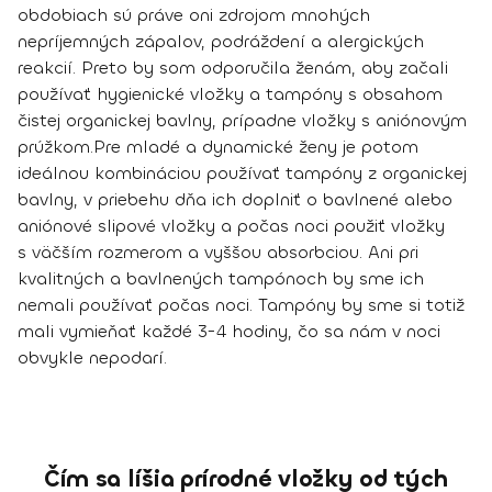
obdobiach sú práve oni zdrojom mnohých
nepríjemných zápalov, podráždení a alergických
reakcií. Preto by som odporučila ženám, aby začali
používať hygienické vložky a tampóny s obsahom
čistej organickej bavlny, prípadne vložky s aniónovým
prúžkom.
Pre mladé a dynamické ženy je potom
ideálnou kombináciou používať tampóny z organickej
bavlny, v priebehu dňa ich doplniť o bavlnené alebo
aniónové slipové vložky a počas noci použiť vložky
s väčším rozmerom a vyššou absorbciou.
Ani pri
kvalitných a bavlnených tampónoch by sme ich
nemali používať počas noci. Tampóny by sme si totiž
mali vymieňať každé 3-4 hodiny, čo sa nám v noci
obvykle nepodarí.
Čím sa líšia prírodné vložky od tých