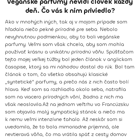
Vegánske parfumy nevidí človek každý
deň. Čo vás k nim priviedlo?
Ako v mnohých iných, tak aj v mojom prípade som
hľadala niečo pekné prírodné pre seba. Nebolo
nevyhnutnou podmienkou, aby to boli vegánske
parfumy. Veľmi som však chcela, aby som mohla
používať
krásnu a unikátnu prírodnú vôňu
. Spúšťačom
tejto mojej veľkej túžby bol jeden článok v anglickom
časopise, ktorý sa mi náhodou dostal do rúk. Bol tam
článok o tom, čo všetko obsahujú klasické
„syntetické“ parfumy, a prečo nás z nich často bolí
hlava. Keď som sa rozhliadla okolo seba, natrafila
som na viacero prírodných vôní, žiadna z nich ma
však neoslovila.
Až na jednom veľtrhu vo Francúzsku
som objavila malý sympatický stánok a niečo ma
k nemu veľmi intenzívne ťahalo. Až neskôr som si
uvedomila, že to bola
mimoriadne príjemná, ale
nevtieravá vôňa
, čo ma vrátila späť z cesty domov