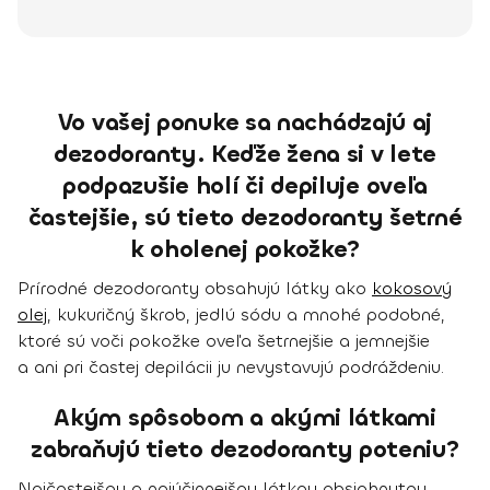
Vo vašej ponuke sa nachádzajú aj
dezodoranty. Keďže žena si v lete
podpazušie holí či depiluje oveľa
častejšie, sú tieto dezodoranty šetrné
k oholenej pokožke?
Prírodné dezodoranty
obsahujú
látky ako
kokosový
olej
, kukuričný škrob, jedlú sódu
a mnohé podobné,
ktoré sú voči pokožke oveľa šetrnejšie a jemnejšie
a ani pri častej depilácii ju nevystavujú podráždeniu.
Akým spôsobom a akými látkami
zabraňujú tieto dezodoranty poteniu?
Najčastejšou a
najúčinnejšou látkou
obsiahnutou