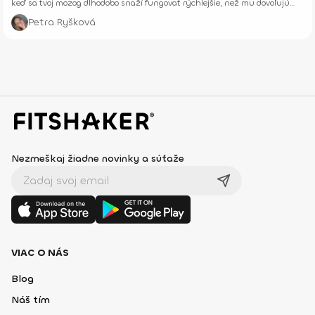
keď sa tvoj mozog dlhodobo snaží fungovať rýchlejšie, než mu dovoľujú
jeho biologické limity.
Petra Ryšková
Nezmeškaj žiadne novinky a súťaže
VIAC O NÁS
Blog
Náš tím