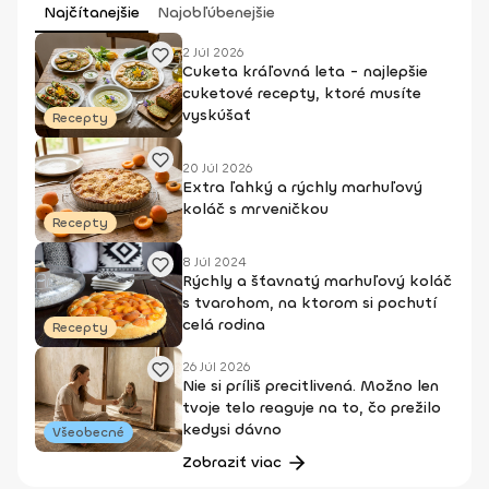
Najčítanejšie
Najobľúbenejšie
2 Júl 2026
Cuketa kráľovná leta - najlepšie
cuketové recepty, ktoré musíte
vyskúšať
Recepty
20 Júl 2026
Extra ľahký a rýchly marhuľový
koláč s mrveničkou
Recepty
8 Júl 2024
Rýchly a šťavnatý marhuľový koláč
s tvarohom, na ktorom si pochutí
celá rodina
Recepty
26 Júl 2026
Nie si príliš precitlivená. Možno len
tvoje telo reaguje na to, čo prežilo
kedysi dávno
Všeobecné
Zobraziť viac