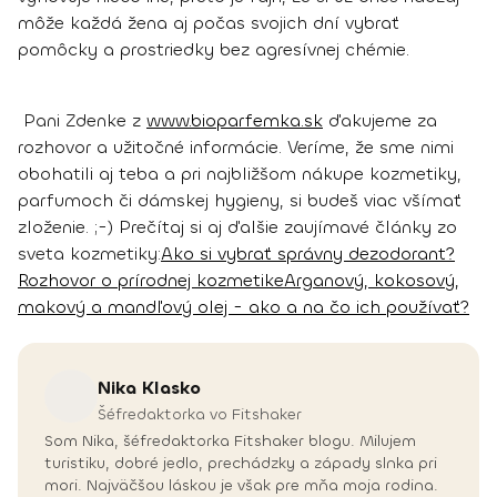
môže každá žena aj počas svojich dní vybrať
pomôcky a prostriedky bez agresívnej chémie.
Pani Zdenke z
www.bioparfemka.sk
ďakujeme za
rozhovor a užitočné informácie. Veríme, že sme nimi
obohatili aj teba a pri najbližšom nákupe kozmetiky,
parfumoch či dámskej hygieny, si budeš viac všímať
zloženie. ;-)
Prečítaj si aj ďalšie zaujímavé články zo
sveta kozmetiky:
Ako si vybrať správny dezodorant?
Rozhovor o prírodnej kozmetike
Arganový, kokosový,
makový a mandľový olej - ako a na čo ich používať?
Nika
Klasko
Šéfredaktorka vo Fitshaker
Som Nika, šéfredaktorka Fitshaker blogu. Milujem
turistiku, dobré jedlo, prechádzky a západy slnka pri
mori. Najväčšou láskou je však pre mňa moja rodina.