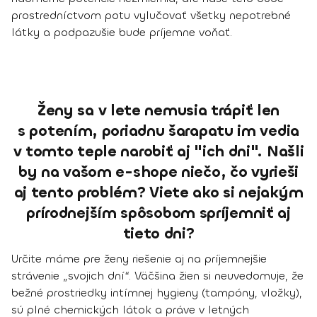
prostredníctvom potu vylučovať všetky nepotrebné
látky a podpazušie bude príjemne voňať.
Ženy sa v lete nemusia trápiť len
s potením, poriadnu šarapatu im vedia
v tomto teple narobiť aj "ich dni". Našli
by na vašom e-shope niečo, čo vyrieši
aj tento problém? Viete ako si nejakým
prírodnejším spôsobom spríjemniť aj
tieto dni?
Určite máme pre ženy riešenie aj na príjemnejšie
strávenie „svojich dní“. Väčšina žien si neuvedomuje, že
bežné prostriedky intímnej hygieny
(tampóny, vložky),
sú plné chemických látok
a práve v letných