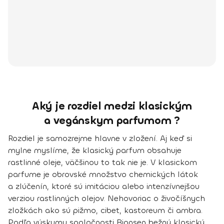
Aký je rozdiel medzi klasickým
a vegánskym parfumom ?
Rozdiel je samozrejme hlavne
v zložení
. Aj keď si
mylne myslíme, že klasický parfum obsahuje
rastlinné oleje, väčšinou to tak nie je. V klasickom
parfume je obrovské množstvo chemických látok
a zlúčenín, ktoré sú imitáciou alebo intenzívnejšou
verziou rastlinných olejov. Nehovoriac o živočíšnych
zložkách ako sú pižmo, cibet, kastoreum či ambra.
Podľa výskumu spoločnosti Bionsen
bežný klasický