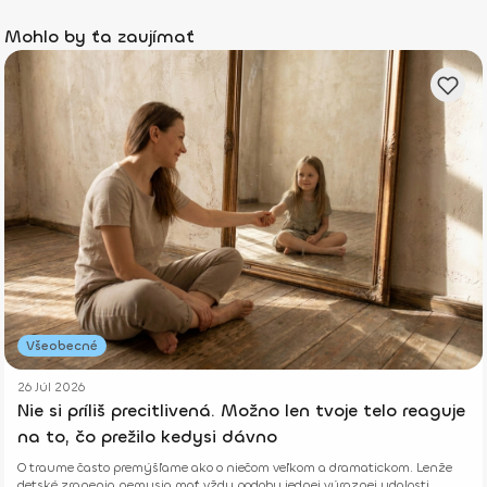
Mohlo by ťa zaujímať
Všeobecné
26 Júl 2026
Nie si príliš precitlivená. Možno len tvoje telo reaguje
na to, čo prežilo kedysi dávno
O traume často premýšľame ako o niečom veľkom a dramatickom. Lenže
detské zranenia nemusia mať vždy podobu jednej výraznej udalosti.