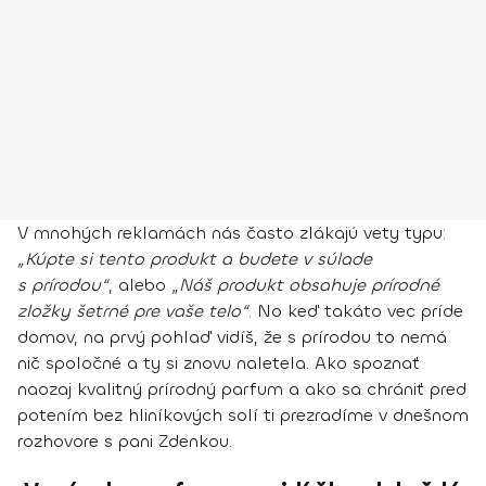
V mnohých reklamách nás často zlákajú vety typu:
„Kúpte si tento produkt a budete v súlade
s prírodou“
, alebo „
Náš produkt obsahuje prírodné
zložky šetrné pre vaše telo“
. No keď takáto vec príde
domov, na prvý pohlaď vidíš, že s prírodou to nemá
nič spoločné a ty si znovu naletela. Ako spoznať
naozaj kvalitný prírodný parfum a ako sa chrániť pred
potením bez hliníkových solí ti prezradíme v dnešnom
rozhovore s pani Zdenkou.