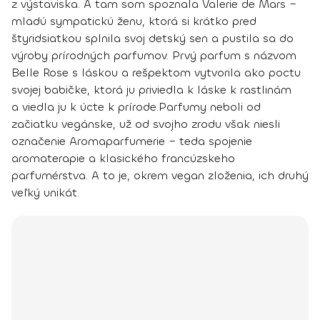
z výstaviska. A tam som spoznala Valerie de Mars –
mladú sympatickú ženu, ktorá si krátko pred
štyridsiatkou splnila svoj detský sen a pustila sa do
výroby prírodných parfumov. Prvý parfum s názvom
Belle Rose s láskou a rešpektom vytvorila ako poctu
svojej babičke, ktorá ju priviedla k láske k rastlinám
a viedla ju k úcte k prírode.
Parfumy neboli od
začiatku vegánske, už od svojho zrodu však niesli
označenie Aromaparfumerie – teda spojenie
aromaterapie a klasického francúzskeho
parfumérstva. A to je, okrem vegan zloženia, ich druhý
veľký unikát.