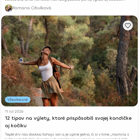
Niekedy rastú potichu.
Romana Cibulková
Všeobecné
11 Júl 2026
12 tipov na výlety, ktoré prispôsobíš svojej kondičke
aj kočíku
Teplé dni nás doslova ťahajú von a je úplne jedno, či si v tíme „mamina s