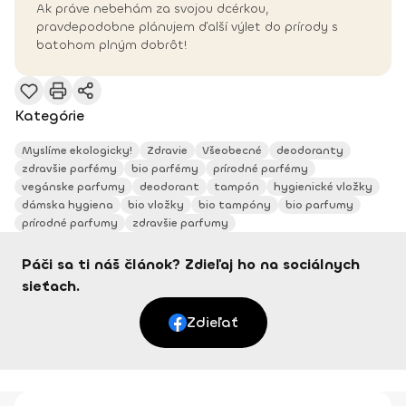
Ak práve nebehám za svojou dcérkou,
pravdepodobne plánujem ďalší výlet do prírody s
batohom plným dobrôt!
Kategórie
Myslíme ekologicky!
Zdravie
Všeobecné
deodoranty
zdravšie parfémy
bio parfémy
prírodné parfémy
vegánske parfumy
deodorant
tampón
hygienické vložky
dámska hygiena
bio vložky
bio tampóny
bio parfumy
prírodné parfumy
zdravšie parfumy
Páči sa ti náš článok? Zdieľaj ho na sociálnych
sieťach.
Zdieľať