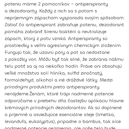
poteniu máme 2 pomocníkov – antiperspiranty
a dezodoranty. Každý z nich sa s potom s
nepríjemným zápachom vysporiada svojím spôsobom.
Zatiaľ čo
antiperspirant
zabraňuje poteniu,
dezodorant
pomáha zabrániť šíreniu baktérií a neutralizuje
zápach, ktorý z potu vzniká. Antiperspiranty sú
prostriedky s veľmi agresívnym chemickým zložením.
Fungujú tak, že uzavrú póry a pot sa nedostane
z pokožky von. Môžu byť tak silné, že zabránia nášmu
telu potiť sa aj na niekoľko hodín. Práve oni obsahujú
veľké množstvo solí hliníka, sulfid zinočnatý,
formaldehyd, alkohol a iné dráždivé látky. Medzi
prírodnými produktmi preto antiperspiranty
nenájdeme.
Ženám, ktoré trápi nadmerné potencie
odporúčame v priebehu dňa častejšiu aplikáciu hlavne
krémových prírodných dezodorantov
. Ak sú doplnené
o príjemné a osviežujúce esenciálne oleje (limetka,
levanduľa, eukalyptus), prípadne o bambus, tak síce
nadmerné potencie nezmiernia, ale naše telo bude