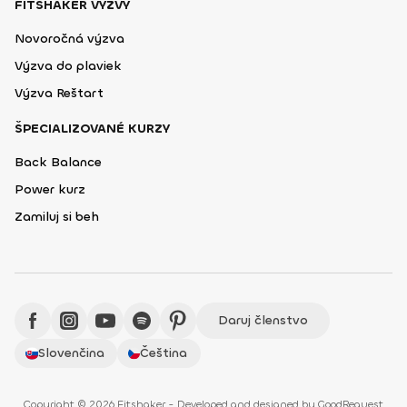
FITSHAKER VÝZVY
Novoročná výzva
Výzva do plaviek
Výzva Reštart
ŠPECIALIZOVANÉ KURZY
Back Balance
Power kurz
Zamiluj si beh
Daruj členstvo
Slovenčina
Čeština
Copyright © 2026 Fitshaker - Developed and designed by
GoodRequest