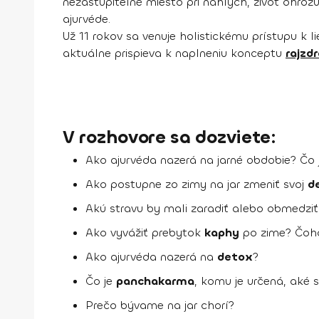
nezastupiteľné miesto pri náhlych, život ohrozu
ajurvéde.
Už 11 rokov sa venuje holistickému prístupu k 
aktuálne prispieva k naplneniu konceptu
rajzdr
V rozhovore sa dozviete:
Ako ajurvéda nazerá na jarné obdobie? Čo je 
Ako postupne zo zimy na jar zmeniť svoj
d
Akú stravu by mali zaradiť alebo obmedziť 
Ako vyvážiť prebytok
kaphy
po zime? Čoho
Ako ajurvéda nazerá na
detox
?
Čo je
panchakarma
, komu je určená, aké sú
Prečo bývame na jar chorí?