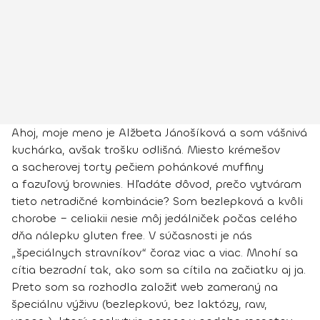
Ahoj, moje meno je Alžbeta Jánošíková a som vášnivá
kuchárka, avšak trošku odlišná. Miesto krémešov
a sacherovej torty pečiem pohánkové muffiny
a fazuľový brownies. Hľadáte dôvod, prečo vytváram
tieto netradičné kombinácie? Som bezlepková a kvôli
chorobe – celiakii nesie môj jedálniček počas celého
dňa nálepku gluten free. V súčasnosti je nás
„špeciálnych stravníkov“ čoraz viac a viac. Mnohí sa
cítia bezradní tak, ako som sa cítila na začiatku aj ja.
Preto som sa rozhodla založiť web zameraný na
špeciálnu výživu (bezlepkovú, bez laktózy, raw,