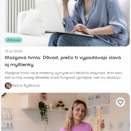
Zdravie
15 Júl 2026
Mozgová hmla: Dôvod, prečo ti vypadávajú slová
aj myšlienky
Mozgová hmla nie je moderný výmysel ani oficiálna diagnóza. Je to stav,
keď sa tvoj mozog dlhodobo snaží fungovať rýchlejšie, než mu dovoľujú
jeho biologické limity.
Petra Ryšková