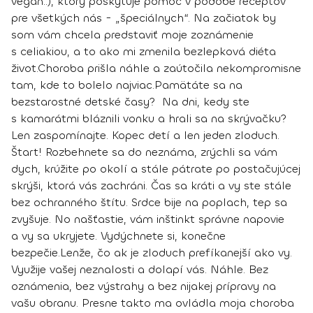
vegan..), ktorý poskytuje pomoc v podobe receptov
pre všetkých nás - „špeciálnych“. Na začiatok by
som vám chcela predstaviť moje zoznámenie
s celiakiou, a to ako mi zmenila bezlepková diéta
život.
Choroba prišla náhle a zaútočila nekompromisne
tam, kde to bolelo najviac.
Pamätáte sa na
bezstarostné detské časy? Na dni, kedy ste
s kamarátmi bláznili vonku a hrali sa na skrývačku?
Len zaspomínajte. Kopec detí a len jeden zloduch.
Štart! Rozbehnete sa do neznáma, zrýchli sa vám
dych, krúžite po okolí a stále pátrate po postačujúcej
skrýši, ktorá vás zachráni. Čas sa kráti a vy ste stále
bez ochranného štítu. Srdce bije na poplach, tep sa
zvyšuje. No našťastie, vám inštinkt správne napovie
a vy sa ukryjete. Vydýchnete si, konečne
bezpečie.
Lenže, čo ak je zloduch prefíkanejší ako vy.
Využije vašej neznalosti a dolapí vás. Náhle. Bez
oznámenia, bez výstrahy a bez nijakej prípravy na
vašu obranu.
Presne takto ma ovládla moja choroba