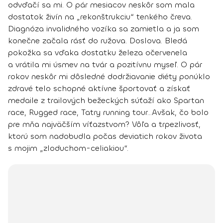
odvďačí sa mi. O pár mesiacov neskôr som mala
dostatok živín na „rekonštrukciu“ tenkého čreva.
Diagnóza invalidného vozíka sa zamietla
a ja som
konečne začala rásť do ružova. Doslova. Bledá
pokožka sa vďaka dostatku železa očervenela
a vrátila mi úsmev na tvár a pozitívnu myseľ. O pár
rokov neskôr mi dôsledné dodržiavanie diéty ponúklo
zdravé telo schopné aktívne športovať a získať
medaile
z trailových bežeckých súťaží ako Spartan
race, Rugged race, Tatry running tour...Avšak, čo bolo
pre mňa najväčším víťazstvom? Vôľa a trpezlivosť,
ktorú som nadobudla počas deviatich rokov života
s mojim „zloduchom-celiakiou“.