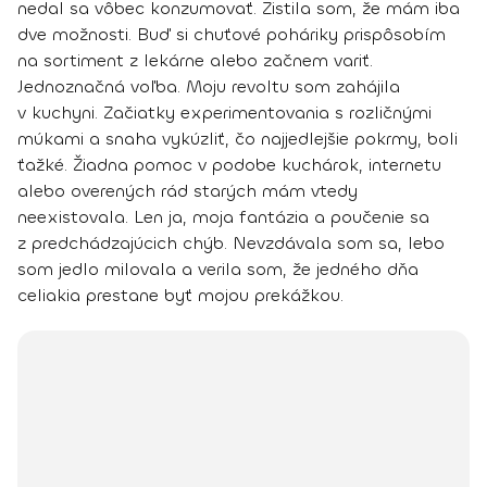
nedal sa vôbec konzumovať. Zistila som, že mám iba
dve možnosti. Buď si chuťové poháriky prispôsobím
na sortiment z lekárne alebo začnem variť.
Jednoznačná voľba. Moju revoltu som zahájila
v kuchyni. Začiatky experimentovania s rozličnými
múkami a snaha vykúzliť, čo najjedlejšie pokrmy, boli
ťažké.
Žiadna pomoc v podobe kuchárok, internetu
alebo overených rád
starých mám vtedy
neexistovala. Len ja, moja fantázia a poučenie sa
z predchádzajúcich chýb. Nevzdávala som sa, lebo
som jedlo milovala a verila som, že jedného dňa
celiakia prestane byť mojou prekážkou.