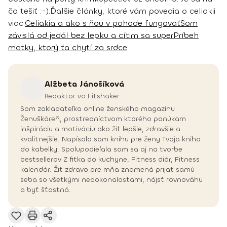
čo tešiť :-).
Ďalšie články, ktoré vám povedia o celiakii
viac:
Celiakia a ako s ňou v pohode fungovať
Som
závislá od jedál bez lepku a cítim sa super
Príbeh
matky, ktorý ťa chytí za srdce
Alžbeta
Jánošíková
Redaktor vo Fitshaker
Som zakladateľka online ženského magazínu
Ženuškáreň, prostredníctvom ktorého ponúkam
inšpiráciu a motiváciu ako žiť lepšie, zdravšie a
kvalitnejšie. Napísala som knihu pre ženy Tvoja kniha
do kabelky. Spolupodieľala som sa aj na tvorbe
bestsellerov Z fitka do kuchyne, Fitness diár, Fitness
kalendár. Žiť zdravo pre mňa znamená prijať samú
seba so všetkými nedokonalosťami, nájsť rovnováhu
a byť šťastná.