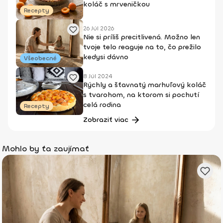
koláč s mrveničkou
Recepty
26 Júl 2026
Nie si príliš precitlivená. Možno len
tvoje telo reaguje na to, čo prežilo
kedysi dávno
Všeobecné
8 Júl 2024
Rýchly a šťavnatý marhuľový koláč
s tvarohom, na ktorom si pochutí
celá rodina
Recepty
Zobraziť viac
Mohlo by ťa zaujímať