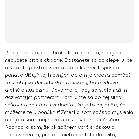
Pokiaľ diétu budete brať ako nepriateľa, nikdy sa
nebudete cítiť slobodne. Dostanete sa do slepej ulice
a stratíte pôžitok z jedla. Čo tak zmeniť spôsob
poňatia diéty? Jej hlavných cieľom je predsa pomôcť
telu, aby sa dostalo do rovnováhy, bolo zdravé
a plné entuziazmu.
Dovoľme jej, aby sa stala našim
doživotným partnerom
. Zamilujme sa do nej silno,
vášnivo a nastálo s vedomím, že je to najlepšie, čo
môžeme telu ponúknuť.
Zmenila som spôsob myslenia
a prijala som môj hendikep
s otvorenou náručou.
Pochopila som, že ak začnem variť s láskou a
porozumením, prečo je diéta pre telo dôležitá,