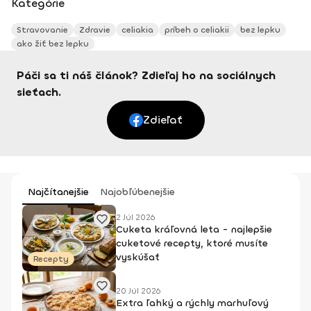
Kategórie
Stravovanie
Zdravie
celiakia
príbeh o celiakii
bez lepku
ako žiť bez lepku
Páči sa ti náš článok? Zdieľaj ho na sociálnych
sieťach.
Zdieľať
Najčítanejšie
Najobľúbenejšie
2 Júl 2026
Cuketa kráľovná leta - najlepšie
cuketové recepty, ktoré musíte
vyskúšať
Recepty
20 Júl 2026
Extra ľahký a rýchly marhuľový