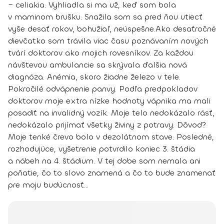
– celiakia
. Vyhliadla si ma už, keď som bola
v maminom brušku. Snažila som sa pred ňou utiecť
vyše desať rokov, bohužiaľ, neúspešne.
Ako desaťročné
dievčatko som trávila viac času poznávaním nových
tvárí doktorov ako mojich rovesníkov. Za každou
návštevou ambulancie sa skrývala ďalšia nová
diagnóza. Anémia, skoro žiadne železo v tele.
Pokročilé odvápnenie panvy. Podľa predpokladov
doktorov moje extra nízke hodnoty vápnika ma mali
posadiť na invalidný vozík. Moje telo nedokázalo rásť,
nedokázalo prijímať všetky živiny z potravy. Dôvod?
Moje tenké črevo bolo v dezolátnom stave.
Posledné,
rozhodujúce,
vyšetrenie potvrdilo koniec 3. štádia
a nábeh na 4. štádium.
V tej dobe som nemala ani
poňatie, čo to slovo znamená a čo to bude znamenať
pre moju budúcnosť...