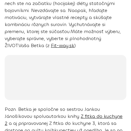
nech ste na začiatku (hocijakej) diéty statočnými
bojovníkmi. Nevzdávajte sa. Naopak, hľadajte
motiváciu, vytvárajte vlastné recepty a skúšajte
kombináciu rôznych surovín.
Vychutnávajte si
premenu, ktorej ste súčasťou.
Máte možnosť výberu,
vyberajte správne, vyberte si plnohodnotný
ŽIVOT.
Vaša Betka (z
Fit-way.sk
)
Pozn. Betka je spoločne so sestrou Jankou
Jánošíkovou spoluautorkou knihy
Z fitka do kuchyne
2
a aj pripravovanej
Z fitka do kuchyne 3
, ktorá sa
dostane na pulty kníhkupectiev už onedlho. Je sa na