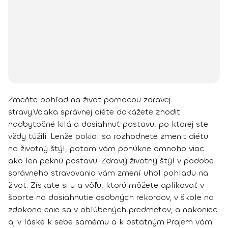
Zmeňte pohľad na život pomocou zdravej
stravy.
Vďaka správnej diéte dokážete zhodiť
nadbytočné kilá a dosiahnuť postavu, po ktorej ste
vždy túžili. Lenže pokiaľ sa rozhodnete
zmeniť diétu
na životný štýl, potom vám ponúkne omnoho viac
ako len peknú postavu
. Zdravý životný štýl v podobe
správneho stravovania vám zmení uhol pohľadu na
život. Získate silu a vôľu, ktorú môžete aplikovať v
športe na dosiahnutie osobných rekordov, v škole na
zdokonalenie sa v obľúbených predmetov, a nakoniec
aj v láske k sebe samému a k ostatným.
Prajem vám