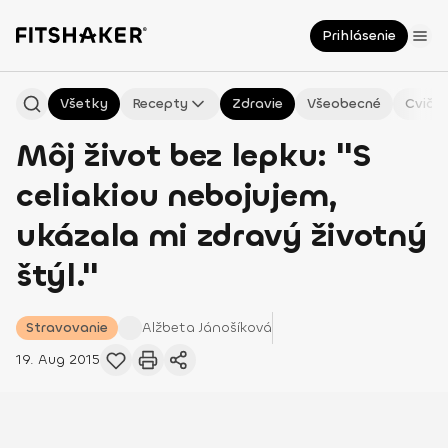
Prihlásenie
Všetky
Recepty
Zdravie
Všeobecné
Cvičen
Môj život bez lepku: "S
celiakiou nebojujem,
ukázala mi zdravý životný
štýl."
Stravovanie
Alžbeta
Jánošíková
19. Aug 2015