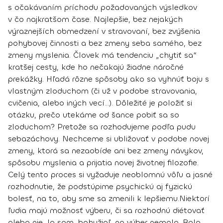
s očakávaním príchodu požadovaných výsledkov
v čo najkratšom čase. Najlepšie, bez nejakých
výraznejších obmedzení v stravovaní, bez zvýšenia
pohybovej činnosti a bez zmeny seba samého, bez
zmeny myslenia.
Človek má tendenciu „chytiť sa“
kratšej cesty, kde ho nečakajú žiadne náročné
prekážky
. Hľadá rôzne spôsoby ako sa vyhnúť boju s
vlastným zloduchom (či už v podobe stravovania,
cvičenia, alebo iných vecí...). Dôležité je položiť si
otázku, prečo utekáme od šance pobiť sa so
zloduchom? Pretože sa rozhodujeme podľa pudu
sebazáchovy.
Nechceme si ubližovať v podobe novej
zmeny
, ktorá sa nezaobíde ani bez zmeny návykov,
spôsobu myslenia a prijatia novej životnej filozofie.
Celý tento proces si vyžaduje neoblomnú vôľu a jasné
rozhodnutie, že podstúpime psychickú aj fyzickú
bolesť, na to, aby sme sa zmenili k lepšiemu.
Niektorí
ľudia majú možnosť výberu, či sa rozhodnú diétovať
alebo nie. Ja som, bohužiaľ, na výber nemala. Bola