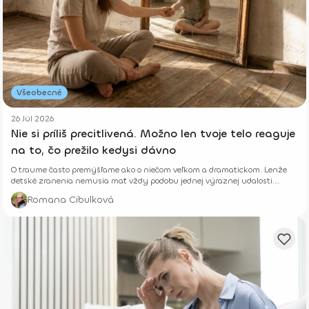
Všeobecné
26 Júl 2026
Nie si príliš precitlivená. Možno len tvoje telo reaguje
na to, čo prežilo kedysi dávno
O traume často premýšľame ako o niečom veľkom a dramatickom. Lenže
detské zranenia nemusia mať vždy podobu jednej výraznej udalosti.
Niekedy rastú potichu.
Romana Cibulková