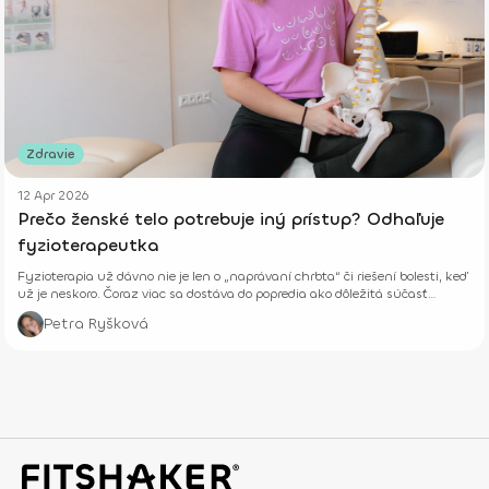
Zdravie
12 Apr 2026
Prečo ženské telo potrebuje iný prístup? Odhaľuje
fyzioterapeutka
Fyzioterapia už dávno nie je len o „naprávaní chrbta“ či riešení bolesti, keď
už je neskoro. Čoraz viac sa dostáva do popredia ako dôležitá súčasť
prevencie, starostlivosti o telo aj celkového zdravia – fyzického aj
Petra Ryšková
psychického.