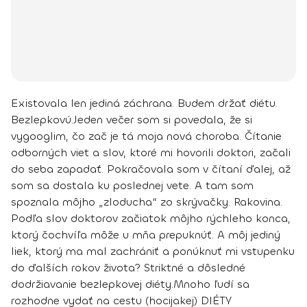
Existovala len jediná záchrana. Budem držať diétu.
Bezlepkovú.
Jeden večer som si povedala, že si
vygooglim, čo zač je tá moja nová choroba. Čítanie
odborných viet a slov, ktoré mi hovorili doktori, začali
do seba zapadať. Pokračovala som v čítaní ďalej, až
som sa dostala ku poslednej vete.
A tam som
spoznala môjho „zloducha“ zo skrývačky. Rakovina.
Podľa slov doktorov začiatok môjho rýchleho konca,
ktorý čochvíľa môže u mňa prepuknúť. A môj jediný
liek, ktorý ma mal zachrániť a ponúknuť mi vstupenku
do ďalších rokov života? Striktné a
dôsledné
dodržiavanie bezlepkovej diéty.
Mnoho ľudí sa
rozhodne vydať na cestu (hocijakej) DIÉTY