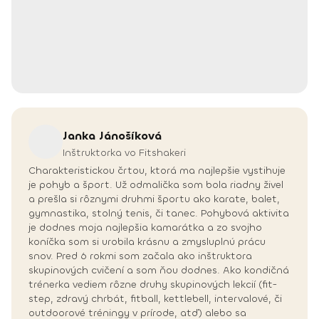
Janka
Jánošíková
Inštruktorka vo Fitshakeri
Charakteristickou črtou, ktorá ma najlepšie vystihuje
je pohyb a šport. Už odmalička som bola riadny živel
a prešla si rôznymi druhmi športu ako karate, balet,
gymnastika, stolný tenis, či tanec. Pohybová aktivita
je dodnes moja najlepšia kamarátka a zo svojho
koníčka som si urobila krásnu a zmysluplnú prácu
snov. Pred 6 rokmi som začala ako inštruktora
skupinových cvičení a som ňou dodnes. Ako kondičná
trénerka vediem rôzne druhy skupinových lekcií (fit-
step, zdravý chrbát, fitball, kettlebell, intervalové, či
outdoorové tréningy v prírode, atď) alebo sa