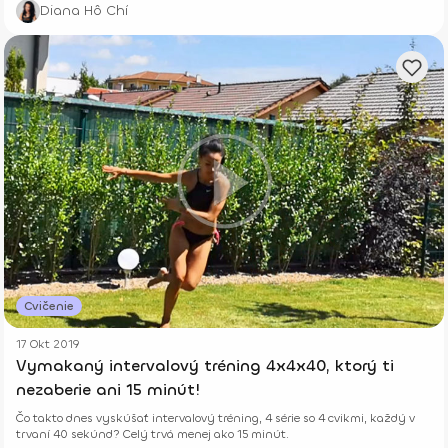
Diana Hô Chí
Cvičenie
17 Okt 2019
Vymakaný intervalový tréning 4x4x40, ktorý ti
nezaberie ani 15 minút!
Čo takto dnes vyskúšať intervalový tréning, 4 série so 4 cvikmi, každý v
trvaní 40 sekúnd? Celý trvá menej ako 15 minút.