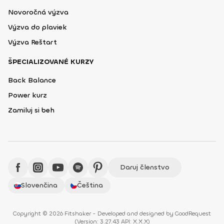
Novoročná výzva
Výzva do plaviek
Výzva Reštart
ŠPECIALIZOVANÉ KURZY
Back Balance
Power kurz
Zamiluj si beh
Daruj členstvo
Slovenčina
Čeština
Copyright © 2026 Fitshaker - Developed and designed by
GoodRequest
(
Version: 3.27.43 API: X.X.X
)