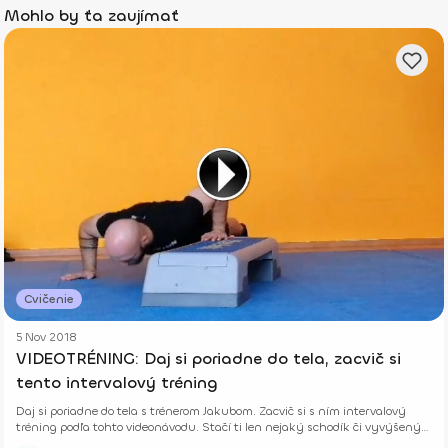
Mohlo by ťa zaujímať
Cvičenie
5 Nov 2018
VIDEOTRÉNING: Daj si poriadne do tela, zacvič si
tento intervalový tréning
Daj si poriadne do tela s trénerom Jakubom. Zacvič si s ním intervalový
tréning podľa tohto videonávodu. Stačí ti len nejaký schodík či vyvýšený
stupienok a poď na to.