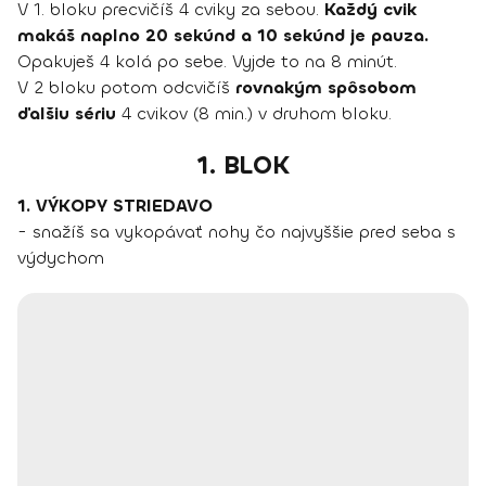
V 1. bloku precvičíš 4 cviky za sebou.
Každý cvik
makáš naplno 20 sekúnd a 10 sekúnd je pauza.
Opakuješ 4 kolá po sebe. Vyjde to na 8 minút.
V 2 bloku potom odcvičíš
rovnakým spôsobom
ďalšiu sériu
4 cvikov (8 min.) v druhom bloku.
1. BLOK
1. VÝKOPY STRIEDAVO
- snažíš sa vykopávať nohy čo najvyššie pred seba s
výdychom