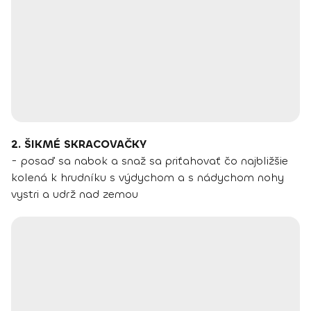
2. ŠIKMÉ SKRACOVAČKY
- posaď sa nabok a snaž sa priťahovať čo najbližšie
kolená k hrudníku s výdychom a s nádychom nohy
vystri a udrž nad zemou