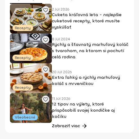
2 Júl 2026
Cuketa kráľovná leta - najlepšie
cuketové recepty, ktoré musíte
vyskúšať
Recepty
8 Júl 2024
Rýchly a šťavnatý marhuľový koláč
s tvarohom, na ktorom si pochutí
celá rodina
Recepty
20 Júl 2026
Extra ľahký a rýchly marhuľový
koláč s mrveničkou
Recepty
11 Júl 2026
12 tipov na výlety, ktoré
prispôsobíš svojej kondičke aj
kočíku
Všeobecné
Zobraziť viac