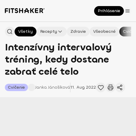
Prihlásenie
Všetky
Recepty
Zdravie
Všeobecné
Cvičen
Intenzívny intervalový
tréning, kedy dostane
zabrať celé telo
Cvičenie
Janka
Jánošíková
11. Aug 2022