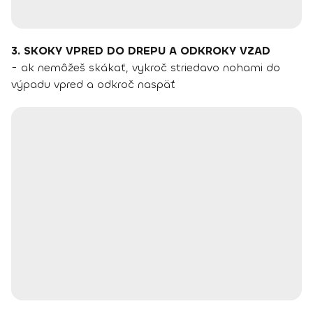
3. SKOKY VPRED DO DREPU A ODKROKY VZAD
- ak nemôžeš skákať, vykroč striedavo nohami do
výpadu vpred a odkroč naspäť