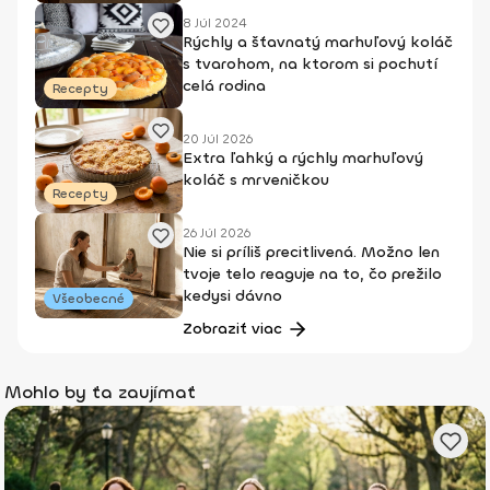
8 Júl 2024
Rýchly a šťavnatý marhuľový koláč
s tvarohom, na ktorom si pochutí
celá rodina
Recepty
20 Júl 2026
Extra ľahký a rýchly marhuľový
koláč s mrveničkou
Recepty
26 Júl 2026
Nie si príliš precitlivená. Možno len
tvoje telo reaguje na to, čo prežilo
kedysi dávno
Všeobecné
Zobraziť viac
Mohlo by ťa zaujímať