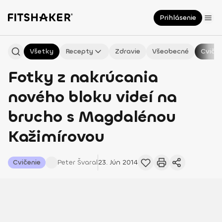
Prihlásenie
Všetky
Recepty
Zdravie
Všeobecné
Cvičen
Fotky z nakrúcania
nového bloku videí na
brucho s Magdalénou
Kažimírovou
Cvičenie
Peter
Švaral
23. Jún 2014