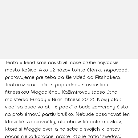
Tento víkend sme navštívili naše druhé najväčšie
mesto Košice. Ako už názov tohto článku napovedá,
pripravujeme pre teba ďalšie videá do Fitshakera.
Tentoraz sme točili s poprednou slovenskou
fitnesskou Magdalénou Kažimírovou (absolútna
majsterka Európy v Bikini fitness 2012). Nový blok
videí sa bude volať " 6 pack" a bude zameraný čisto
na problémovú partiu bruško. Nebude obsahovať len
klasické skracovačky, ale obrovskú paletu cvikov,
ktoré si Meggie overila na sebe a svojich klientov
počas niekoľkoročnej praxe.
Kto je zatiaľ zvedavý