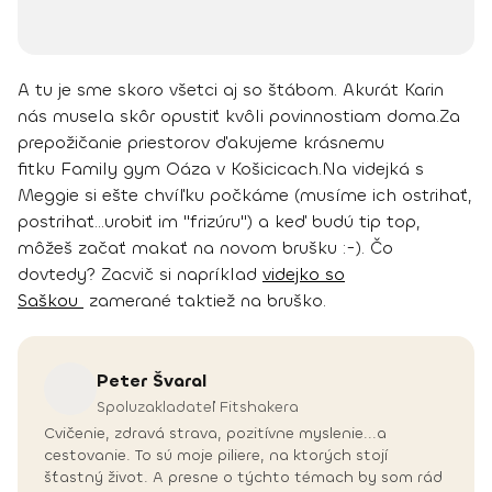
A tu je sme skoro všetci aj so štábom. Akurát Karin
nás musela skôr opustiť kvôli povinnostiam doma.
Za
prepožičanie priestorov ďakujeme krásnemu
fitku
Family gym Oáza
v Košicicach.
Na videjká s
Meggie si ešte chvíľku počkáme (musíme ich ostrihať,
postrihať...urobiť im "frizúru") a keď budú tip top,
môžeš začať makať na novom brušku :-). Čo
dovtedy? Zacvič si napríklad
videjko so
Saškou
zamerané taktiež na bruško.
Peter
Švaral
Spoluzakladateľ Fitshakera
Cvičenie, zdravá strava, pozitívne myslenie...a
cestovanie. To sú moje piliere, na ktorých stojí
šťastný život. A presne o týchto témach by som rád