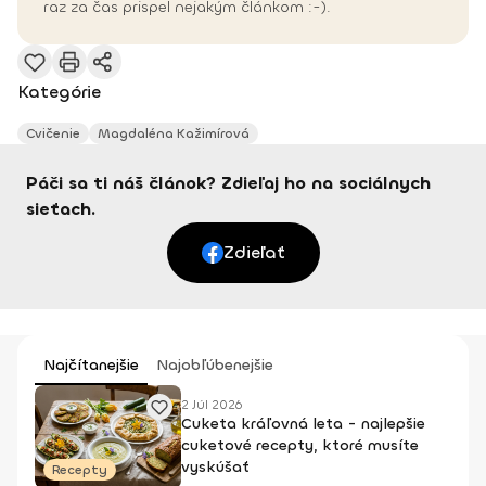
raz za čas prispel nejakým článkom :-).
Kategórie
Cvičenie
Magdaléna Kažimírová
Páči sa ti náš článok? Zdieľaj ho na sociálnych
sieťach.
Zdieľať
Najčítanejšie
Najobľúbenejšie
2 Júl 2026
Cuketa kráľovná leta - najlepšie
cuketové recepty, ktoré musíte
vyskúšať
Recepty