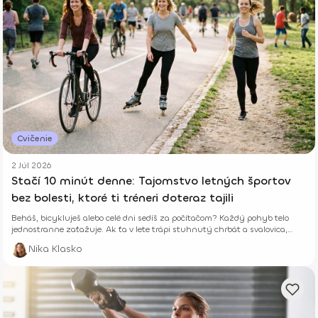
Cvičenie
2 Júl 2026
Stačí 10 minút denne: Tajomstvo letných športov
bez bolesti, ktoré ti tréneri doteraz tajili
Beháš, bicykluješ alebo celé dni sedíš za počítačom? Každý pohyb telo
jednostranne zaťažuje. Ak ťa v lete trápi stuhnutý chrbát a svalovica,
niekde robíš chybu. Zisti, ako ti len 10 minút správneho cvičenia denne
Nika Klasko
vráti energiu a zabezpečí leto úplne bez b