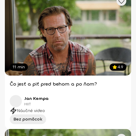
11 min
4.9
Čo jesť a piť pred behom a po ňom?
Jan Kempa
HIIT
Náučné video
Bez pomôcok