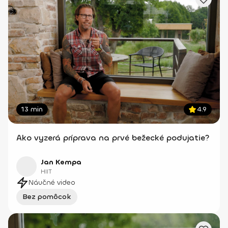
13 min
4.9
Ako vyzerá príprava na prvé bežecké podujatie?
Jan Kempa
HIIT
Náučné video
Bez pomôcok