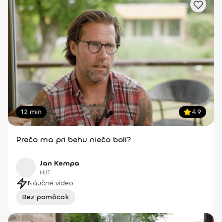
12 min
4.9
Prečo ma pri behu niečo bolí?
Jan Kempa
HIIT
Náučné video
Bez pomôcok