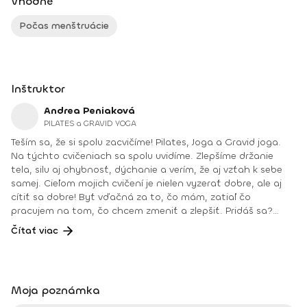
Vhodné
Počas menštruácie
Inštruktor
Andrea Peniaková
PILATES a GRAVID YOGA
Teším sa, že si spolu zacvičíme! Pilates, Joga a Gravid joga.
Na týchto cvičeniach sa spolu uvidíme. Zlepšíme držanie
tela, silu aj ohybnosť, dýchanie a verím, že aj vzťah k sebe
samej. Cieľom mojich cvičení je nielen vyzerať dobre, ale aj
cítiť sa dobre! Byť vďačná za to, čo mám, zatiaľ čo
pracujem na tom, čo chcem zmeniť a zlepšiť. Pridáš sa?
Teším sa na teba na online lekciách vo Fitshakeri, aj vo
Čítať viac
Fitshaker podcaste! Taktiež osobne na mojich hodinách v
Bratislave alebo na pobytoch, ktoré organizujem na
Slovensku aj v zahraničí. Môj rozvrh a info o mne nájdeš na
týchto stránkach: FB: www.facebook.com/flowandrea9 IG :
Moja poznámka
@andrea_mindfulflow Dosiahnuté vzdelanie: • Špecializačný
kurz Pilates inštruktor (FACE CZECH academy), Brno, 2013 •