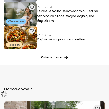
29 Júl 2026
Lekcie letného sebavedomia: Keď sa
sebaláska stane tvojím najkrajším
doplnkom
Všeobecné
27 Júl 2026
Rajčinové ragú s mozzarellou
Recepty
Zobraziť viac
Odporúčame ti