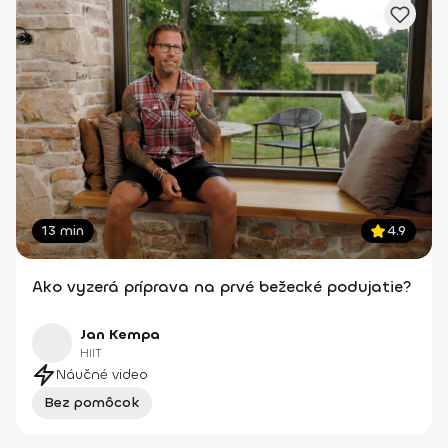
13 min
4.9
Ako vyzerá príprava na prvé bežecké podujatie?
Jan Kempa
HIIT
Náučné video
Bez pomôcok