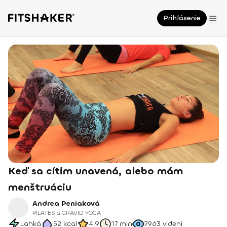
Prihlásenie
Keď sa cítim unavená, alebo mám
menštruáciu
Andrea Peniaková
PILATES a GRAVID YOGA
Ľahká
52
kcal
4.9
17 min
7963
videní