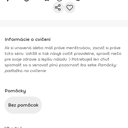
Informácie o cvičení
Ak si unavená alebo máš práve menštruáciu, zacvič si práve
túto sériu. Udržíš si tak návyk cvičiť pravidelne, spravíš niečo
pre svoje zdravie a lepšiu náladu :) Potrebuješ len chuť
spomaliť sa a venovať plnú pozornosť iba sebe.
Pomôcky:
podložka na cvičenie
Pomôcky
Bez pomôcok