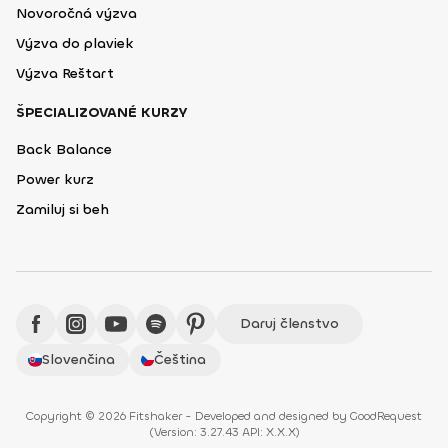
Novoročná výzva
Výzva do plaviek
Výzva Reštart
ŠPECIALIZOVANÉ KURZY
Back Balance
Power kurz
Zamiluj si beh
Daruj členstvo
Slovenčina
Čeština
Copyright © 2026 Fitshaker - Developed and designed by
GoodRequest
(
Version: 3.27.43 API: X.X.X
)