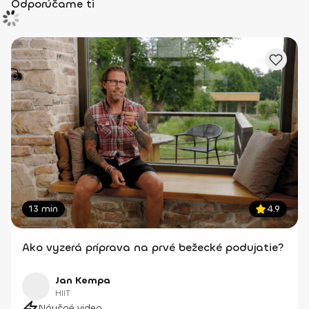
Odporúčame ti
13 min
4.9
Ako vyzerá príprava na prvé bežecké podujatie?
Jan Kempa
HIIT
Náučné video