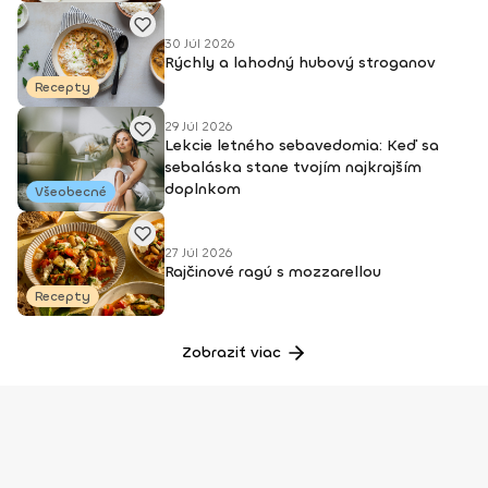
30 Júl 2026
Rýchly a lahodný hubový stroganov
Recepty
29 Júl 2026
Lekcie letného sebavedomia: Keď sa
sebaláska stane tvojím najkrajším
doplnkom
Všeobecné
27 Júl 2026
Rajčinové ragú s mozzarellou
Recepty
Zobraziť viac