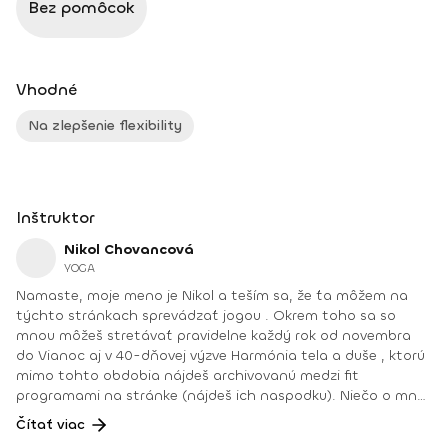
Bez pomôcok
Vhodné
Na zlepšenie flexibility
Inštruktor
Nikol Chovancová
YOGA
Namaste, moje meno je Nikol a teším sa, že ťa môžem na
týchto stránkach sprevádzať jogou . Okrem toho sa so
mnou môžeš stretávať pravidelne každý rok od novembra
do Vianoc aj v 40-dňovej výzve Harmónia tela a duše , ktorú
mimo tohto obdobia nájdeš archivovanú medzi fit
programami na stránke (nájdeš ich naspodku). Niečo o mne.
Od detstva som sa venovala rôznym druhom pohybu, najmä
Čítať viac
tancu, pri ktorom som cítila slobodu a radosť. Neskôr som