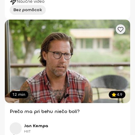
Náučné video
Bez pomôcok
12 min
4.9
Prečo ma pri behu niečo bolí?
Jan Kempa
HIIT