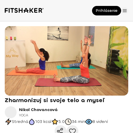
Prihlásenie
Zharmonizuj si svoje telo a myseľ
Nikol Chovancová
YOGA
Stredná
103
kcal
5.0
34 min
8
videní