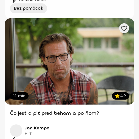
Bez pomôcok
11 min
4.9
Čo jesť a piť pred behom a po ňom?
Jan Kempa
HIIT