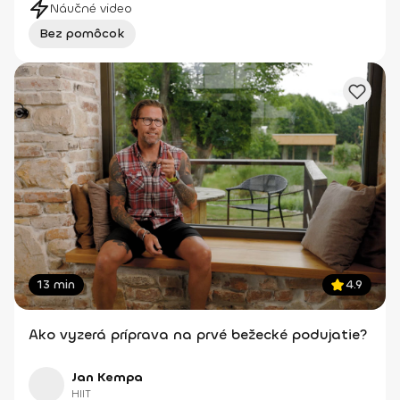
Náučné video
Bez pomôcok
13 min
4.9
Ako vyzerá príprava na prvé bežecké podujatie?
Jan Kempa
HIIT