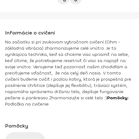
Informácie o cvičení
Na začiatku si pri zvukovom vybračnom cvičení (Ohm -
základná vibrácia) zharmonizujeme celé vnútro. Je to
vynikajúca technika, keď sa chceme viac upriamiť na sebe,
keď cítime, že potrebujeme resetnúť či viac sa napojiť na
svoje vnútro. Venujeme tiež pozornosť našim chodidlám a
preciťujeme vďačnosť, že nás celý deň nosia. V tomto
cvičení budeme cvičiť i pozíciu kobry, ktorá je prospešná pre
posilnenie chrbtice (zlepšuje jej flexibilitu), tráviaci systém,
napomáha správnemu držaniu tela, zlepšuje fungovanie
pečene a pankreasu.
Zharmonizujte si celé telo :)
Pomôcky:
Podložka na cvičenie
Pomôcky