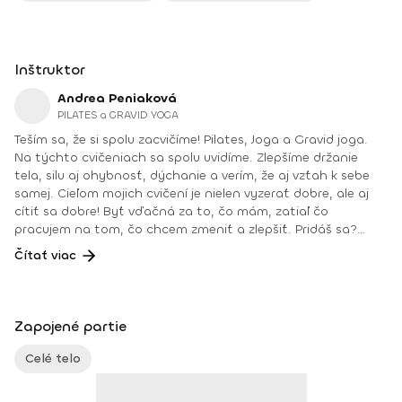
Inštruktor
Andrea Peniaková
PILATES a GRAVID YOGA
Teším sa, že si spolu zacvičíme! Pilates, Joga a Gravid joga.
Na týchto cvičeniach sa spolu uvidíme. Zlepšíme držanie
tela, silu aj ohybnosť, dýchanie a verím, že aj vzťah k sebe
samej. Cieľom mojich cvičení je nielen vyzerať dobre, ale aj
cítiť sa dobre! Byť vďačná za to, čo mám, zatiaľ čo
pracujem na tom, čo chcem zmeniť a zlepšiť. Pridáš sa?
Teším sa na teba na online lekciách vo Fitshakeri, aj vo
Čítať viac
Fitshaker podcaste! Taktiež osobne na mojich hodinách v
Bratislave alebo na pobytoch, ktoré organizujem na
Slovensku aj v zahraničí. Môj rozvrh a info o mne nájdeš na
týchto stránkach: FB: www.facebook.com/flowandrea9 IG :
Zapojené partie
@andrea_mindfulflow Dosiahnuté vzdelanie: • Špecializačný
kurz Pilates inštruktor (FACE CZECH academy), Brno, 2013 •
Celé telo
IYN certificate – Mindfulness Yoga Instructor (mesačný
intenzívny výcvik v Španielsku a následné ročné štúdium),