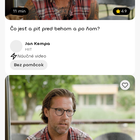
11 min
4.9
Čo jesť a piť pred behom a po ňom?
Jan Kempa
HIIT
Náučné video
Bez pomôcok