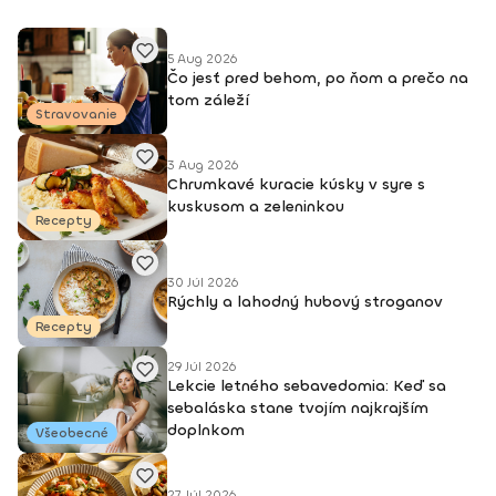
5 Aug 2026
Čo jesť pred behom, po ňom a prečo na
tom záleží
Stravovanie
3 Aug 2026
Chrumkavé kuracie kúsky v syre s
kuskusom a zeleninkou
Recepty
30 Júl 2026
Rýchly a lahodný hubový stroganov
Recepty
29 Júl 2026
Lekcie letného sebavedomia: Keď sa
sebaláska stane tvojím najkrajším
doplnkom
Všeobecné
27 Júl 2026