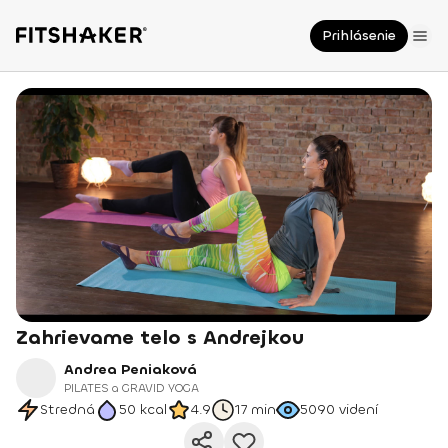
Prihlásenie
Zahrievame telo s Andrejkou
Andrea Peniaková
PILATES a GRAVID YOGA
Stredná
50
kcal
4.9
17 min
5090
videní