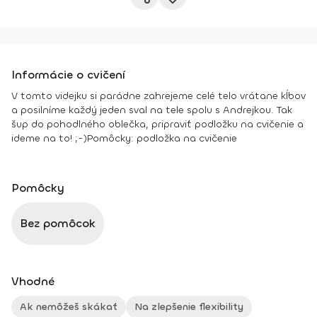
Informácie o cvičení
V tomto videjku si parádne zahrejeme celé telo vrátane kĺbov
a posilníme každý jeden sval na tele spolu s Andrejkou. Tak
šup do pohodlného oblečka, pripraviť podložku na cvičenie a
ideme na to! ;-)
Pomôcky:
podložka na cvičenie
Pomôcky
Bez pomôcok
Vhodné
Ak nemôžeš skákať
Na zlepšenie flexibility