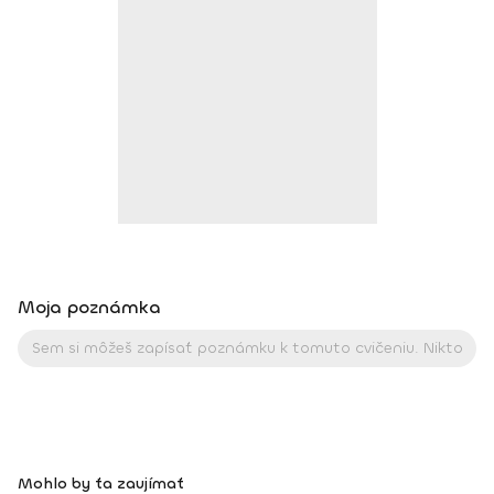
BodhiYoga school, 2016 • Výcvik jogovej terapie pod vedením
M. Ďuriša, Bratislava, júl 2017 • Gravid Yoga špecializácia,
Akadémia Powerjoga Slovensko, Piešťany, 2018 • Inštruktor
Aerobiku, Step aerobiku, Cvičenia s pomôckami (FACE CZECH
academy), Trnava, 2004 • Kurz tanečnej a pohybovej terapie
(OZ Arte
Moja poznámka
Mohlo by ťa zaujímať