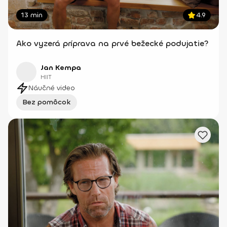
13 min
4.9
Ako vyzerá príprava na prvé bežecké podujatie?
Jan Kempa
HIIT
Náučné video
Bez pomôcok