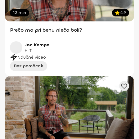
12 min
4.9
Prečo ma pri behu niečo bolí?
Jan Kempa
HIIT
Náučné video
Bez pomôcok