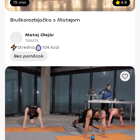
15 min
4.8
Bruškorozbíjačka s Matejom
Matej Olejár
TABATA
Stredná
104
kcal
Bez pomôcok