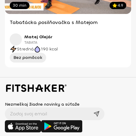
30 min
4.9
Tabaťácka posilňovačka s Matejom
Matej Olejár
TABATA
Stredná
190
kcal
Bez pomôcok
Nezmeškaj žiadne novinky a súťaže