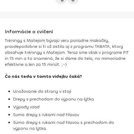
Informácie o cvičení
Tréningy s Matejom bývajú veru poriadne makačky,
pravdepodobne si ti už zistila aj z programu TABATA, ktorý
obsahuje tréningy s Matejom. Teraz sme však v programe FIT
in 15 min a to znamená, že si dáme do tela, no mimoriadne
efektívne a len za 15 minút. ;-)
Čo nás teda v tomto videjku čaká?
Unožovanie do strany v stoji
Drepy s prechodom do výponu na lýtka
Výpady vzad
Sumo drepy s rukami nad hlavou
Sumo drepy s rukami nad hlavou s prechodom do
výponu na lýtka