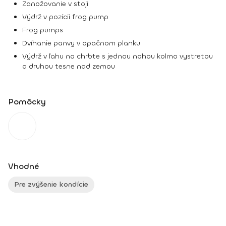
Zanožovanie v stoji
Výdrž v pozícii frog pump
Frog pumps
Dvíhanie panvy v opačnom planku
Výdrž v ľahu na chrbte s jednou nohou kolmo vystretou
a druhou tesne nad zemou
Pomôcky
Vhodné
Pre zvýšenie kondície