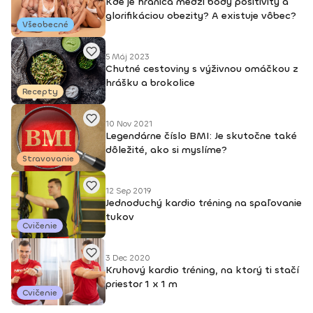
Kde je hranica medzi body positivity a
glorifikáciou obezity? A existuje vôbec?
Všeobecné
5 Máj 2023
Chutné cestoviny s výživnou omáčkou z
hrášku a brokolice
Recepty
10 Nov 2021
Legendárne číslo BMI: Je skutočne také
dôležité, ako si myslíme?
Stravovanie
12 Sep 2019
Jednoduchý kardio tréning na spaľovanie
tukov
Cvičenie
3 Dec 2020
Kruhový kardio tréning, na ktorý ti stačí
priestor 1 x 1 m
Cvičenie