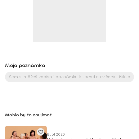
od r 2012 – 2016 tréner pre Zdravú Energiu od r. 2015
kondičný tréner ŠBK Junior Levice – juniori, kadeti, starší a
mladší žiaci od r. 2016 kondičný tréner VK Palas Levice -
juniorky, kadetky od r. 2019 koordinátor trénerov a iných
úkonov pre Zdravú energiu od r. 2015
Moja poznámka
Mohlo by ťa zaujímať
8 Júl 2023