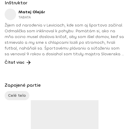
Inštruktor
Matej Olejár
TABATA
Žijem od narodenia v Leviciach, kde som aj športovo začínal.
Odmalička som inklinoval k pohybu. Pamätám si, ako na
mňa ocino musel doslova kričať, aby som išiel domov, keď sa
stmievalo a my sme s chlapcami lozili po stromoch, hrali
futbal, naháňali sa. Športovému plávaniu a súťaženiu som
sa venoval 9 rokov a dosiahol som tituly majstra Slovenska v
plávaní. Od 16 rokov som vedel, že mojou vysnívanou prácou
Čítať viac
raz bude činnosť, ktorej sa už pár rokov venujem – osobný
tréner vo fitnescentre. Mojou úlohou je ukázať zdravšiu
cestu ľuďom, ktorí to potrebujú, a dnes ich nie je málo.
Pomôcť im aj psychickou podporou priamo na tréningu, a
Zapojené partie
keď treba, aj mimo neho. Rád cestujem, športujem, varím,
trávim čas v prírode a venujem sa rodine. A v neposlednom
Celé telo
rade vlastním fitnes štúdio a vediem v ňom okrem iného aj
mimoriadne obľúbené hodiny cvičenia tabaty, pri ktorej sa
so mnou stretnete aj tu na Fitshakeri 😉. Trénerské
skúsenosti: osobný tréner a kondičný tréner v PerecFit
Studio Levice v r. 2009 – 2017 tréner plávania v ŠK Aquasport
Levice od r. 2004 – 2015 kondičný tréner ŠK Aquasport Levice