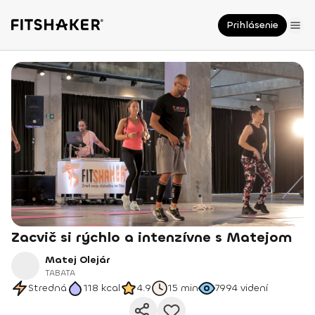
Prihlásenie
Zacvič si rýchlo a intenzívne s Matejom
Matej Olejár
TABATA
Stredná
118
kcal
4.9
15 min
7994
videní