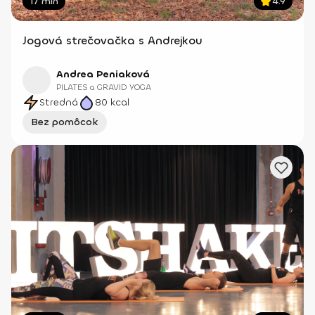
17 min
4.9
Jogová strečovačka s Andrejkou
Andrea Peniaková
PILATES a GRAVID YOGA
Stredná
80
kcal
Bez pomôcok