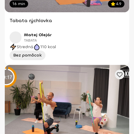
16 min
4.9
Tabata rýchlovka
Matej Olejár
TABATA
Stredná
110
kcal
Bez pomôcok