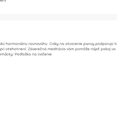
dení
nskú hormonálnu rovnováhu. Cviky na otvorenie panvy podporujú 
 pri otehotnení. Záverečná meditácia vám pomôže nájsť pokoj vo s
omôcky:
Podložka na cvičenie