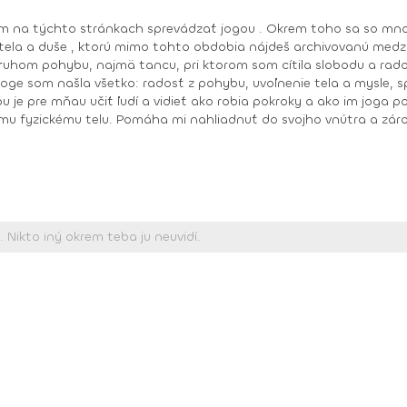
 mňau učiť ľudí a vidieť ako robia pokroky a ako im joga pomáha zlepšiť 
mu fyzickému telu. Pomáha mi nahliadnuť do svojho vnútra a záro
,