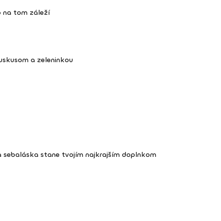
 na tom záleží
kuskusom a zeleninkou
a sebaláska stane tvojím najkrajším doplnkom