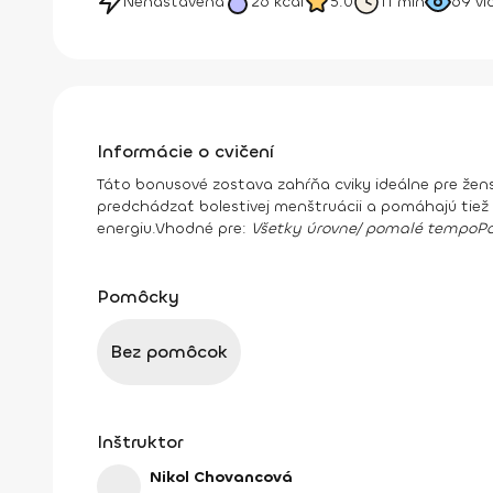
Nenastavená
26
kcal
5.0
11 min
69
vi
Informácie o cvičení
Táto bonusové zostava zahŕňa cviky ideálne pre že
predchádzať bolestivej menštruácii a pomáhajú tiež
energiu.
Vhodné pre:
Všetky úrovne/ pomalé tempo
P
Pomôcky
Bez pomôcok
Inštruktor
Nikol Chovancová