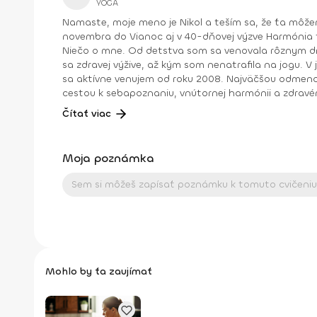
YOGA
Namaste, moje meno je Nikol a teším sa, že ťa môžem na týchto stránkach sprevádzať jogou . Okrem toho sa so mnou môžeš stretávať pravidelne každý rok od
novembra do Vianoc aj v 40-dňovej výzve Harmónia tela a duše , ktorú mimo tohto obdobia nájdeš archivovanú medzi fit programami na stránke (nájdeš ich naspodku).
Niečo o mne. Od detstva som sa venovala rôznym druhom pohybu, najmä tancu, pri ktorom som cítila slobodu a radosť. Neskôr som cvičila aeróbne cvičenia a venovala
sa zdravej výžive, až kým som nenatrafila na jogu. V joge som našla všetko: radosť z pohybu, uvoľnenie tela a mysle, spojenie so sebou a odpovede na hlbšie otázky. Joge
sa aktívne venujem od roku 2008. Najväčšou odmenou je pre
cestou k sebapoznaniu, vnútornej harmónii a zdravé
Vďaka nej je môj život krajší, lepší a plnohodnotnejší. Viac info o mne a joge nájdete na mojej stránke nikolchovancova.sk Dosiahnuté vzdelanie: Inštruktor powerjogy
Čítať viac
stupeň 1 a 2 – Powerjoga Akadémia Slovensko – lektori: Bc. Michaela Hluchová (SR), Václav Krejčík (ČR) Intenzívny odborný seminár Gravid jogy – lektor Ing. Dana
Beierová (ČR)
Moja poznámka
Mohlo by ťa zaujímať