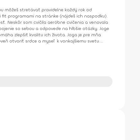
kvalitu ich života. Joga je pre mňa
veň otvoriť srdce a myseľ k vonkajšiemu svetu.