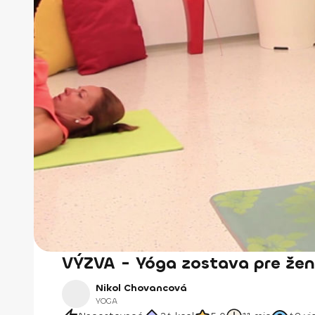
VÝZVA - Yóga zostava pre že
Nikol Chovancová
YOGA