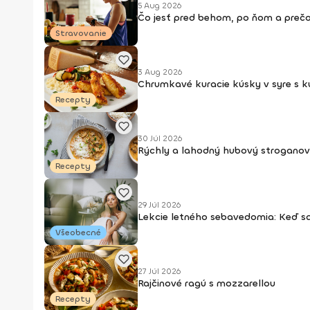
5 Aug 2026
Čo jesť pred behom, po ňom a prečo
Stravovanie
3 Aug 2026
Chrumkavé kuracie kúsky v syre s 
Recepty
30 Júl 2026
Rýchly a lahodný hubový stroganov
Recepty
29 Júl 2026
Lekcie letného sebavedomia: Keď s
Všeobecné
27 Júl 2026
Rajčinové ragú s mozzarellou
Recepty