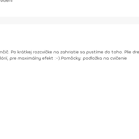
videní
nčič. Po krátkej rozcvičke na zahriatie sa pustíme do toho. Plie 
órií, pre maximálny efekt :-).
Pomôcky:
podložka na cvičenie