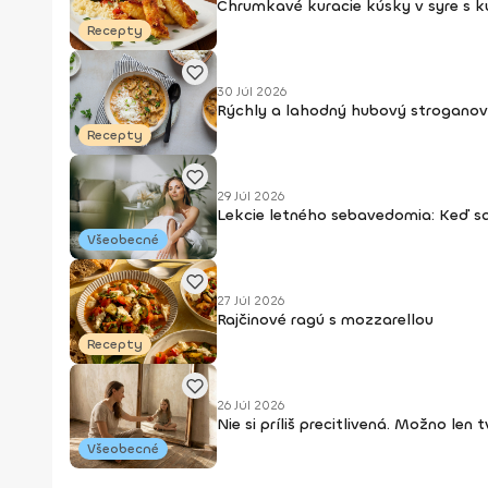
Chrumkavé kuracie kúsky v syre s 
Recepty
30 Júl 2026
Rýchly a lahodný hubový stroganov
Recepty
29 Júl 2026
Lekcie letného sebavedomia: Keď s
Všeobecné
27 Júl 2026
Rajčinové ragú s mozzarellou
Recepty
26 Júl 2026
Nie si príliš precitlivená. Možno len
Všeobecné