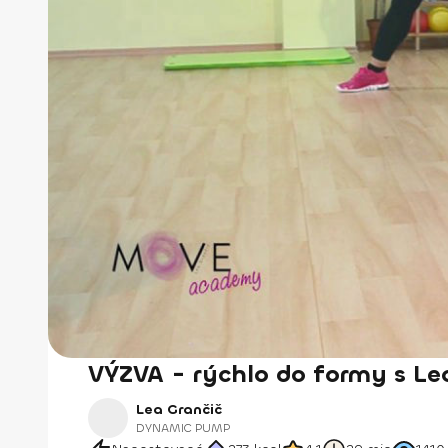
VÝZVA - rýchlo do formy s Le
Lea Grančič
DYNAMIC PUMP