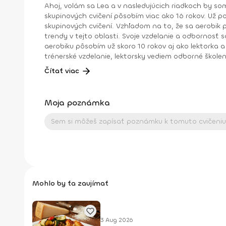
Ahoj, volám sa Lea a v nasledujúcich riadkoch by som ti chcela predstaviť svoju prácu, hobby a neoddeliteľnú súčasť života v jednom. Ako lektorka a prezentérka
skupinových cvičení pôsobím viac ako 16 rokov. Už p
skupinových cvičení. Vzhľadom na to, že sa aerobik postupom času vyvíjal a do skupinových cvičení vstupovali n
trendy v tejto oblasti. Svoje vzdelanie a odbornosť som ro
aerobiku pôsobím už skoro 10 rokov aj ako lektorka a šk
trénerské vzdelanie, lektorsky vediem odborné školenia: diplomy a workshopy. Pomôcť ľuďom dosiahnuť svoje c
to“... to sú momenty, ktoré sú pre mňa nenahraditeľné. Dosiahnuté vzdelanie: Inštruktor IFAA Licencia A Inštruktor 1. triedy aerobiku SZRTVS Step diplom
Čítať viac
Moja poznámka
Mohlo by ťa zaujímať
3 Aug 2026