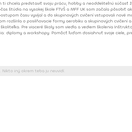
očas štúdia na vysokej škole FTVŠ a MFF UK som začala pôsobiť ak
ové momenty, zväčšoval sa i môj záujem o novinky a
zšírila o posilňovacie formy aerobiku a skupinových cvičení a tanečné form
oliteľka. Pre viaceré školy som viedla a vediem školenia Inštruktor 
iele, prekonať samého seba, prežiť pocit „dokázal som
, Body work
diplom, Bosu diplom, Body pump Fx diplom Schwinn cycling inštruktor Prezentér Body ART Level I