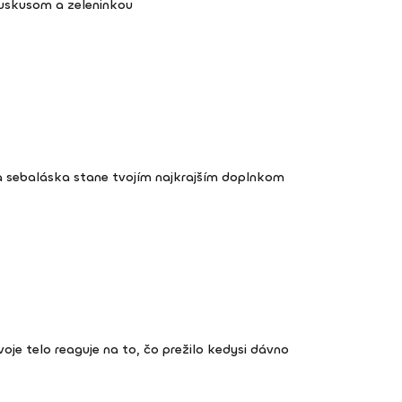
kuskusom a zeleninkou
a sebaláska stane tvojím najkrajším doplnkom
 tvoje telo reaguje na to, čo prežilo kedysi dávno