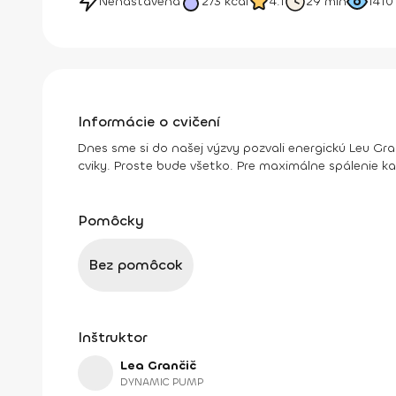
Nenastavená
273
kcal
4.1
29 min
1410
Informácie o cvičení
Dnes sme si do našej výzvy pozvali energickú Leu Gra
cviky. Proste bude všetko. Pre maximálne spálenie kal
Pomôcky
Bez pomôcok
Inštruktor
Lea Grančič
DYNAMIC PUMP