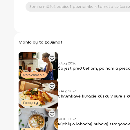
Mohlo by ťa zaujímať
5 Aug 2026
Čo jesť pred behom, po ňom a prečo
Stravovanie
3 Aug 2026
Chrumkavé kuracie kúsky v syre s 
Recepty
30 Júl 2026
Rýchly a lahodný hubový stroganov