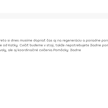
eto si dnes musíme dopriať čas aj na regeneráciu a poriadne pon
e od Katky. Cvičiť budeme v stoji, takže nepotrebujete žiadne pom
ly, ale aj koordinačné cvičenia.
Pomôcky:
žiadne