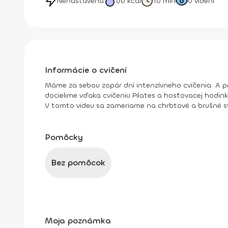
Nenastavená
60
kcal
10 min
0
videní
Informácie o cvičení
Máme za sebou zopár dní intenzívneho cvičenia. A pr
docielime vďaka cvičeniu Pilates a hosťovacej hodink
V tomto videu sa zameriame na chrbtové a brušné sva
Pomôcky
Bez pomôcok
Moja poznámka