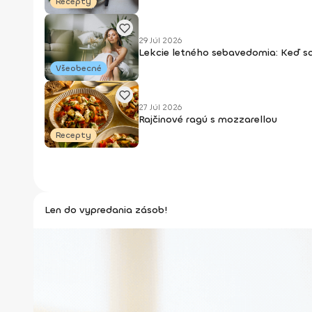
Recepty
29 Júl 2026
Lekcie letného sebavedomia: Keď s
Všeobecné
27 Júl 2026
Rajčinové ragú s mozzarellou
Recepty
Len do vypredania zásob!